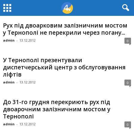
Рух під двоарковим залізничним мостом
у Тернополі не перекрили через погану...
admin
-
13.12.2012
0
У Тернополі презентували
диспетчерський центр з обслуговування
ліфтів
admin
-
13.12.2012
0
До 31-го грудня перекриють рух під
двоарочним залізничним мостом у
Тернополі
admin
-
13.12.2012
0