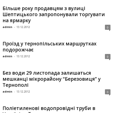
Більше року продавцям з вулиці
Шептицького запропонували торгувати
на ярмарку
admin
-
13.12.2012
0
Проїзд у тернопільських маршрутках
подорожчає
admin
-
13.12.2012
0
Без води 29 листопада залишаться
мешканці мікрорайону “Березовиця” у
Тернополі
admin
-
13.12.2012
0
Поліетиленові водопровідні труби в