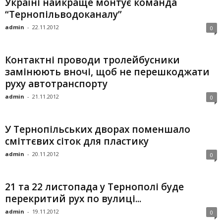
Україні найкраще монтує команда
“Тернопільводоканалу”
admin
-
22.11.2012
0
Контактні проводи тролейбусники
замінюють вночі, щоб не перешкоджати
руху автотранспорту
admin
-
21.11.2012
0
У Тернопільських дворах поменшало
сміттєвих сіток для пластику
admin
-
20.11.2012
0
21 та 22 листопада у Тернополі буде
перекритий рух по вулиці...
admin
-
19.11.2012
0