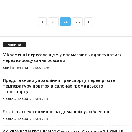
73
74
75
Новини
У Кременці переселенцям допомагають адаптуватися
через вирощування розсади
Скиба Тетяна
-
06.08.2026
Представники управління транспорту перевіряють
температуру повітря в салонах громадського
транспорту
Чепіль Олена
-
06.08.2026
Як літня спека впливає на домашніх улюбленців
Чепіль Олена
-
06.08.2026
ЯК КЕРУВАТИ ГРОШИМА? Олександр Сохацький | ЛИШЕ