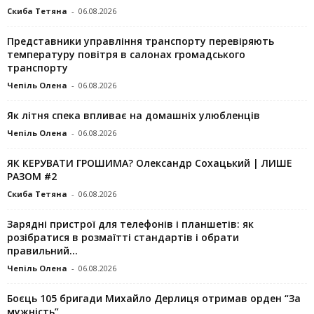
Скиба Тетяна
-
06.08.2026
Представники управління транспорту перевіряють
температуру повітря в салонах громадського
транспорту
Чепіль Олена
-
06.08.2026
Як літня спека впливає на домашніх улюбленців
Чепіль Олена
-
06.08.2026
ЯК КЕРУВАТИ ГРОШИМА? Олександр Сохацький | ЛИШЕ
РАЗОМ #2
Скиба Тетяна
-
06.08.2026
Зарядні пристрої для телефонів і планшетів: як
розібратися в розмаїтті стандартів і обрати
правильний...
Чепіль Олена
-
06.08.2026
Боєць 105 бригади Михайло Дерлиця отримав орден “За
мужність”