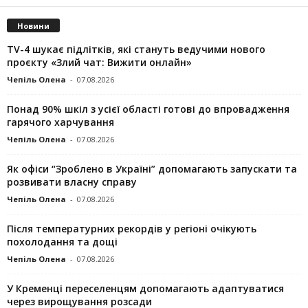
Новини
TV-4 шукає підлітків, які стануть ведучими нового
проєкту «Злий чат: Вижити онлайн»
Чепіль Олена
-
07.08.2026
Понад 90% шкіл з усієї області готові до впровадження
гарячого харчування
Чепіль Олена
-
07.08.2026
Як офіси “Зроблено в Україні” допомагають запускaти та
розвивати власну справу
Чепіль Олена
-
07.08.2026
Після температурних рекордів у регіоні очікують
похолодання та дощі
Чепіль Олена
-
07.08.2026
У Кременці переселенцям допомагають адаптуватися
через вирощування розсади