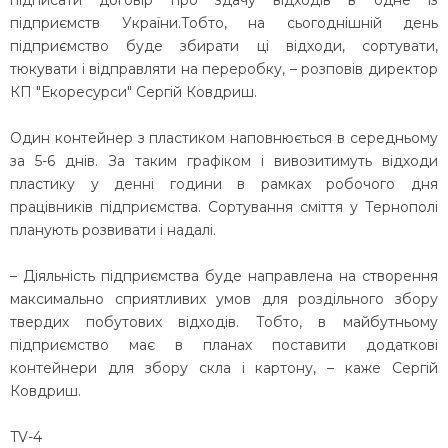
підписати договір про здачу відходів в одне із
підприємств України.Тобто, на сьогоднішній день
підприємство буде збирати ці відходи, сортувати,
тюкувати і відправляти на переробку, – розповів директор
КП "Екоресурси" Сергій Ковдриш.
Один контейнер з пластиком наповнюється в середньому
за 5-6 днів. За таким графіком і вивозитимуть відходи
пластику у денні години в рамках робочого дня
працівників підприємства. Сортування сміття у Тернополі
планують розвивати і надалі.
– Діяльність підприємства буде направлена на створення
максимально сприятливих умов для роздільного збору
твердих побутових відходів. Тобто, в майбутньому
підприємство має в планах поставити додаткові
контейнери для збору скла і картону, – каже Сергій
Ковдриш.
TV-4