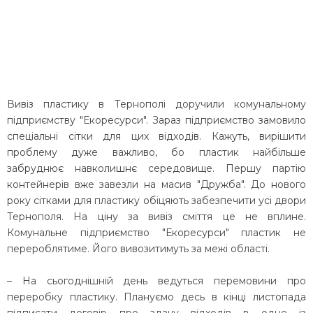
Вивіз пластику в Тернополі доручили комунальному
підприємству "Екоресурси". Зараз підприємство замовило
спеціальні сітки для цих відходів. Кажуть, вирішити
проблему дуже важливо, бо пластик найбільше
забруднює навколишнє середовище. Першу партію
контейнерів вже завезли на масив "Дружба". До нового
року сітками для пластику обіцяють забезпечити усі двори
Тернополя. На ціну за вивіз сміття це не вплине.
Комунальне підприємство "Екоресурси" пластик не
перероблятиме. Його вивозитимуть за межі області.
– На сьогоднішній день ведуться перемовини про
переробку пластику. Плануємо десь в кінці листопада