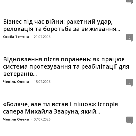
Бізнес під час війни: ракетний удар,
релокація та боротьба за виживання...
Скиба Тетяна
-
20.07.2026
0
Відновлення після поранень: як працює
система протезування та реабілітації для
ветеранів...
Чепіль Олена
-
15.07.2026
0
«Боляче, але ти встав і пішов»: історія
сапера Михайла Зваруна, який...
Чепіль Олена
-
07.07.2026
0