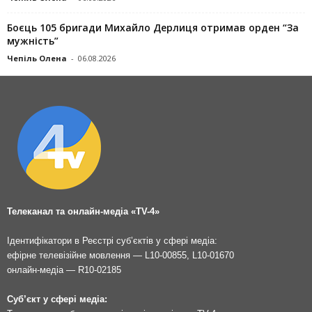
Боєць 105 бригади Михайло Дерлиця отримав орден “За
мужність”
Чепіль Олена
-
06.08.2026
Телеканал та онлайн-медіа «TV-4»
Ідентифікатори в Реєстрі суб’єктів у сфері медіа:
ефірне телевізійне мовлення — L10-00855, L10-01670
онлайн-медіа — R10-02185
Суб’єкт у сфері медіа: