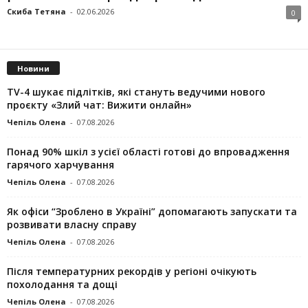
Скиба Тетяна
-
02.06.2026
0
Новини
TV-4 шукає підлітків, які стануть ведучими нового
проєкту «Злий чат: Вижити онлайн»
Чепіль Олена
-
07.08.2026
Понад 90% шкіл з усієї області готові до впровадження
гарячого харчування
Чепіль Олена
-
07.08.2026
Як офіси “Зроблено в Україні” допомагають запускaти та
розвивати власну справу
Чепіль Олена
-
07.08.2026
Після температурних рекордів у регіоні очікують
похолодання та дощі
Чепіль Олена
-
07.08.2026