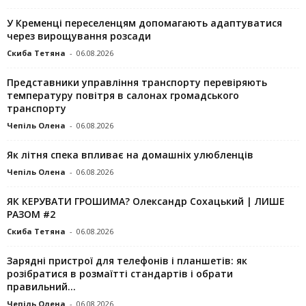
У Кременці переселенцям допомагають адаптуватися
через вирощування розсади
Скиба Тетяна
-
06.08.2026
Представники управління транспорту перевіряють
температуру повітря в салонах громадського
транспорту
Чепіль Олена
-
06.08.2026
Як літня спека впливає на домашніх улюбленців
Чепіль Олена
-
06.08.2026
ЯК КЕРУВАТИ ГРОШИМА? Олександр Сохацький | ЛИШЕ
РАЗОМ #2
Скиба Тетяна
-
06.08.2026
Зарядні пристрої для телефонів і планшетів: як
розібратися в розмаїтті стандартів і обрати
правильний...
Чепіль Олена
-
06.08.2026