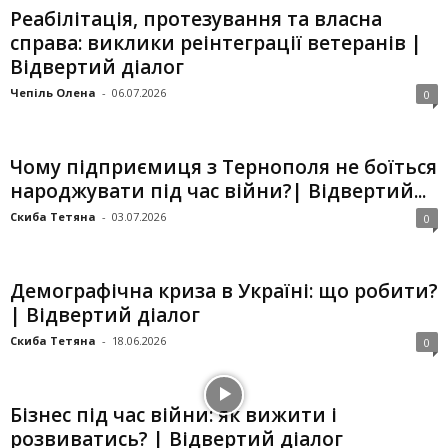
Реабілітація, протезування та власна
справа: виклики реінтеграції ветеранів |
Відвертий діалог
Чепіль Олена
-
06.07.2026
0
Чому підприємиця з Тернополя не боїться
народжувати під час війни?| Відвертий...
Скиба Тетяна
-
03.07.2026
0
Демографічна криза в Україні: що робити?
| Відвертий діалог
Скиба Тетяна
-
18.06.2026
0
Бізнес під час війни: як вижити і
розвиватись? | Відвертий діалог