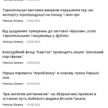
Тернопільські митники викрили порушення під час
експорту агропродукції на понад 1 млн грн
Чепіль Олена
-
04.08.2026
Від щоденних тренувань до світової «бронзи»: успіх
тернопільських танцівниць у Дубліні
Чепіль Олена
-
04.08.2026
Благодійний фонд “Карітас” проводить акцію “Шкільний
портфелик”
Чепіль Олена
-
03.08.2026
Перша перемога “Агробізнесу” в новому сезоні Першої
ліги
Чепіль Олена
-
03.08.2026
“Був ангелом-рятівником”: на Збаражчині провели в
останню путь бойового медика Віталія Гакала
Чепіль Олена
-
03.08.2026