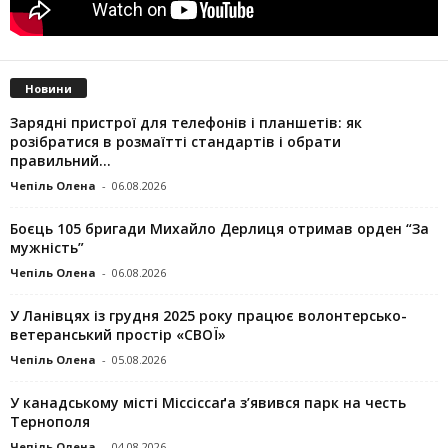
Новини
Зарядні пристрої для телефонів і планшетів: як
розібратися в розмаїтті стандартів і обрати
правильний...
Чепіль Олена
-
06.08.2026
Боєць 105 бригади Михайло Дерлиця отримав орден “За
мужність”
Чепіль Олена
-
06.08.2026
У Ланівцях із грудня 2025 року працює волонтерсько-
ветеранський простір «СВОЇ»
Чепіль Олена
-
05.08.2026
У канадському місті Міссіссаґа з’явився парк на честь
Тернополя
Чепіль Олена
-
04.08.2026