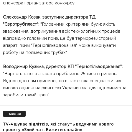
спонсора і організатора конкурсу.
Олександр Козак, заступник директора ТД
"Євротрубпласт":
"Головними критеріями були: якість
зварювання, дотримування всіх технологічних процесів і
відповідно головний приз, це був терморезисторний
апарат, яким "Тернопільводоканал" може виконувати
роботу на полімерних трубах".
Володимир Кузьма, директор КП "Тернопільводоканал":
"Вартість такого апарата приблизно 25 тисяч гривень.
Відповідно нам приємно, що в нас є такі спеціалісти, які
високо оцінені на рівні всієї України і які для підприємства
заробили такий приз".
Новини
TV-4 шукає підлітків, які стануть ведучими нового
проєкту «Злий чат: Вижити онлайн»