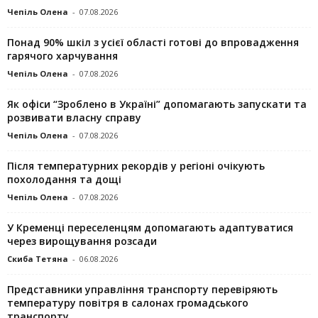
Чепіль Олена
-
07.08.2026
Понад 90% шкіл з усієї області готові до впровадження
гарячого харчування
Чепіль Олена
-
07.08.2026
Як офіси “Зроблено в Україні” допомагають запускaти та
розвивати власну справу
Чепіль Олена
-
07.08.2026
Після температурних рекордів у регіоні очікують
похолодання та дощі
Чепіль Олена
-
07.08.2026
У Кременці переселенцям допомагають адаптуватися
через вирощування розсади
Скиба Тетяна
-
06.08.2026
Представники управління транспорту перевіряють
температуру повітря в салонах громадського
транспорту