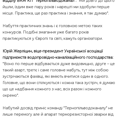
відділу ВКМ КП "Тернопільводоканал":
"Ми довго до цього
йшли, їздим вже пару років і нарешті ми здобули перше
місце. Практика, ще раз практика і знання, я так думаю".
Набуття практичних знань і є головною метою таких
конкурсів. Подібні змагання уже багато років
практикуються у Європі та світі, кажуть організатори.
Юрій Жерліцин, віце-президент Української асоціації
підприємств водопровідно-каналізаційного господарства:
"Воно по перше відбувається дуже видовищно, друге – це
такий азарт, третє і саме головне мабуть, тут між собою
зустрічаються фахівці, які вміють вчитися один в одного.
Головне, що вони спілкуються і кожна така зустріч, я думаю
що це надбання кожного з нас, всіх разом і кожного
окремо".
Набутий досвід приніс команді "Тернопільводоканалу" не
лише перемогу але й апарат терморезисторної зварки від