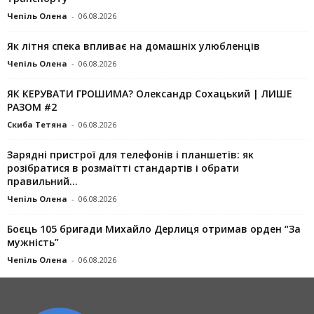
Чепіль Олена
-
06.08.2026
Як літня спека впливає на домашніх улюбленців
Чепіль Олена
-
06.08.2026
ЯК КЕРУВАТИ ГРОШИМА? Олександр Сохацький | ЛИШЕ
РАЗОМ #2
Скиба Тетяна
-
06.08.2026
Зарядні пристрої для телефонів і планшетів: як
розібратися в розмаїтті стандартів і обрати
правильний...
Чепіль Олена
-
06.08.2026
Боєць 105 бригади Михайло Дерлиця отримав орден “За
мужність”
Чепіль Олена
-
06.08.2026