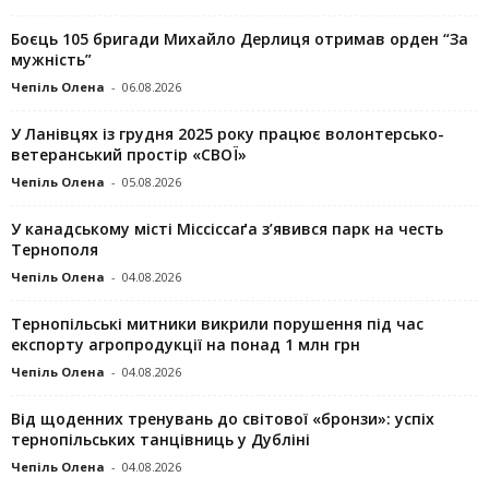
Боєць 105 бригади Михайло Дерлиця отримав орден “За
мужність”
Чепіль Олена
-
06.08.2026
У Ланівцях із грудня 2025 року працює волонтерсько-
ветеранський простір «СВОЇ»
Чепіль Олена
-
05.08.2026
У канадському місті Міссіссаґа з’явився парк на честь
Тернополя
Чепіль Олена
-
04.08.2026
Тернопільські митники викрили порушення під час
експорту агропродукції на понад 1 млн грн
Чепіль Олена
-
04.08.2026
Від щоденних тренувань до світової «бронзи»: успіх
тернопільських танцівниць у Дубліні
Чепіль Олена
-
04.08.2026