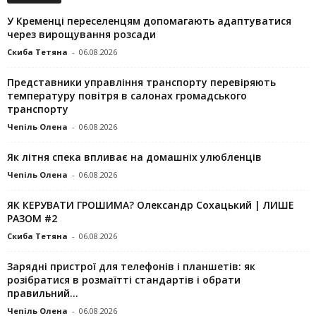
У Кременці переселенцям допомагають адаптуватися
через вирощування розсади
Скиба Тетяна
-
06.08.2026
Представники управління транспорту перевіряють
температуру повітря в салонах громадського
транспорту
Чепіль Олена
-
06.08.2026
Як літня спека впливає на домашніх улюбленців
Чепіль Олена
-
06.08.2026
ЯК КЕРУВАТИ ГРОШИМА? Олександр Сохацький | ЛИШЕ
РАЗОМ #2
Скиба Тетяна
-
06.08.2026
Зарядні пристрої для телефонів і планшетів: як
розібратися в розмаїтті стандартів і обрати
правильний...
Чепіль Олена
-
06.08.2026