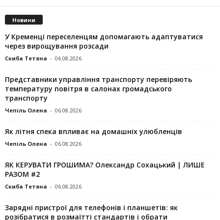
Новини
У Кременці переселенцям допомагають адаптуватися
через вирощування розсади
Скиба Тетяна
-
06.08.2026
Представники управління транспорту перевіряють
температуру повітря в салонах громадського
транспорту
Чепіль Олена
-
06.08.2026
Як літня спека впливає на домашніх улюбленців
Чепіль Олена
-
06.08.2026
ЯК КЕРУВАТИ ГРОШИМА? Олександр Сохацький | ЛИШЕ
РАЗОМ #2
Скиба Тетяна
-
06.08.2026
Зарядні пристрої для телефонів і планшетів: як
розібратися в розмаїтті стандартів і обрати