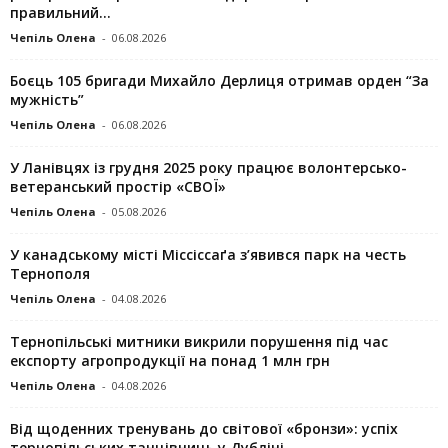
правильний...
Чепіль Олена
-
06.08.2026
Боєць 105 бригади Михайло Дерлиця отримав орден “За
мужність”
Чепіль Олена
-
06.08.2026
У Ланівцях із грудня 2025 року працює волонтерсько-
ветеранський простір «СВОЇ»
Чепіль Олена
-
05.08.2026
У канадському місті Міссіссаґа з’явився парк на честь
Тернополя
Чепіль Олена
-
04.08.2026
Тернопільські митники викрили порушення під час
експорту агропродукції на понад 1 млн грн
Чепіль Олена
-
04.08.2026
Від щоденних тренувань до світової «бронзи»: успіх
тернопільських танцівниць у Дубліні