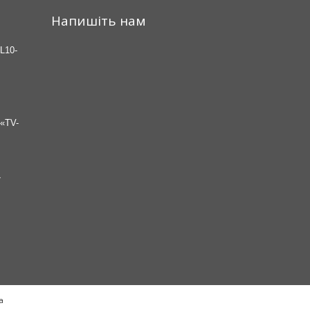
Напишіть нам
L10-
«TV-
7
а