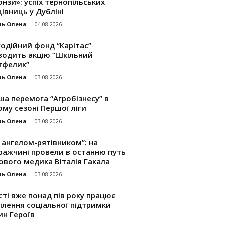
нзи»: успіх тернопільських
івниць у Дубліні
ль Олена
-
04.08.2026
одійний фонд “Карітас”
водить акцію “Шкільний
тфелик”
ль Олена
-
03.08.2026
а перемога “Агробізнесу” в
му сезоні Першої ліги
ль Олена
-
03.08.2026
 ангелом-рятівником”: на
ражчині провели в останню путь
ового медика Віталія Гакала
ль Олена
-
03.08.2026
сті вже понад пів року працює
ілення соціальної підтримки
ин Героїв