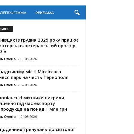
ЕЛЕПРОГРАМА
РЕКЛАМА
вини
нівцях із грудня 2025 року працює
онтерсько-ветеранський простір
ОЇ»
ль Олена
-
05.08.2026
надському місті Міссіссаґа
ився парк на честь Тернополя
ль Олена
-
04.08.2026
нопільські митники викрили
шення під час експорту
продукції на понад 1 млн грн
ль Олена
-
04.08.2026
щоденних тренувань до світової