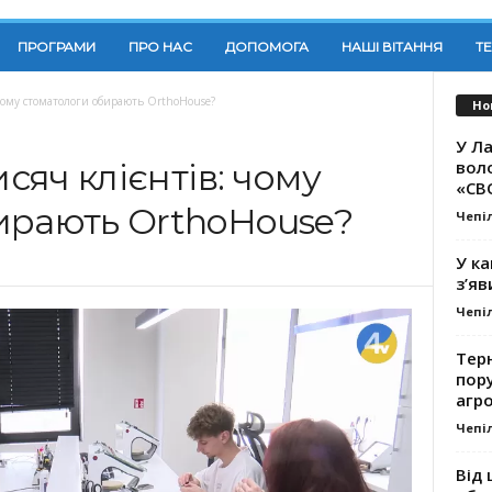
ПРОГРАМИ
ПРО НАС
ДОПОМОГА
НАШІ ВІТАННЯ
Т
: чому стоматологи обирають OrthoHouse?
Но
У Ла
вол
исяч клієнтів: чому
«СВ
ирають OrthoHouse?
Чепі
У ка
з’яв
Чепі
Тер
пору
агро
Чепі
Від 