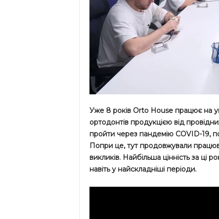
Уже 8 років Orto House працює на ук
ортодонтів продукцією від провідних
пройти через пандемію COVID-19, по
Попри це, тут продовжували працюв
викликів. Найбільша цінність за ці р
навіть у найскладніші періоди.