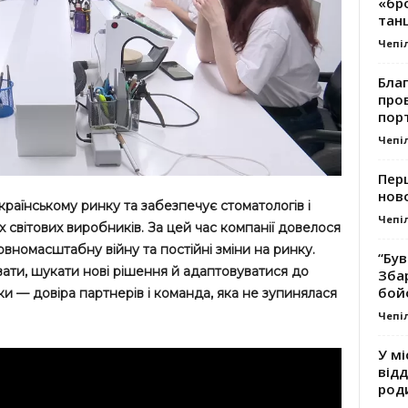
«бро
танц
Чепі
Благ
про
пор
Чепі
Перш
ново
раїнському ринку та забезпечує стоматологів і
Чепі
 світових виробників. За цей час компанії довелося
вномасштабну війну та постійні зміни на ринку.
“Був
ати, шукати нові рішення й адаптовуватися до
Зба
бой
оки — довіра партнерів і команда, яка не зупинялася
Чепі
У мі
відд
род