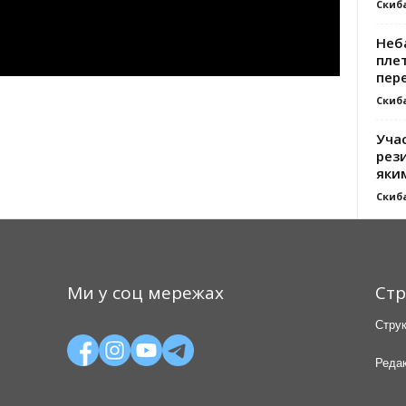
Скиб
Неб
плет
пер
Скиб
Уча
рези
яки
Скиб
Ми у соц мережах
Стр
Струк
Редак