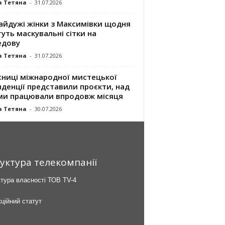
а Тетяна
-
31.07.2026
айдужі жінки з Максимівки щодня
уть маскувальні сітки на
едову
а Тетяна
-
31.07.2026
сниці міжнародної мистецької
денції представили проєкти, над
ми працювали впродовж місяця
а Тетяна
-
30.07.2026
уктура телекомпанії
тура власності ТОВ TV-4
ційний статут