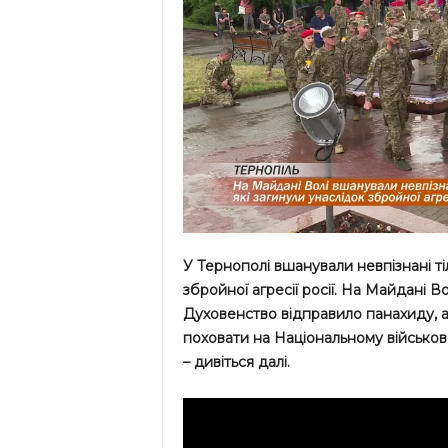
У Тернополі вшанували невпізнані ті
збройної агресії росії. На Майдані В
Духовенство відправило панахиду, а п
поховати на Національному військов
– дивіться далі.