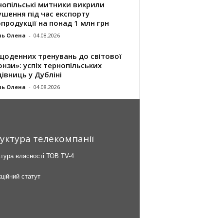
нопільські митники викрили
шення під час експорту
продукції на понад 1 млн грн
ль Олена
-
04.08.2026
щоденних тренувань до світової
нзи»: успіх тернопільських
івниць у Дубліні
ль Олена
-
04.08.2026
уктура телекомпанії
тура власності ТОВ TV-4
ційний статут