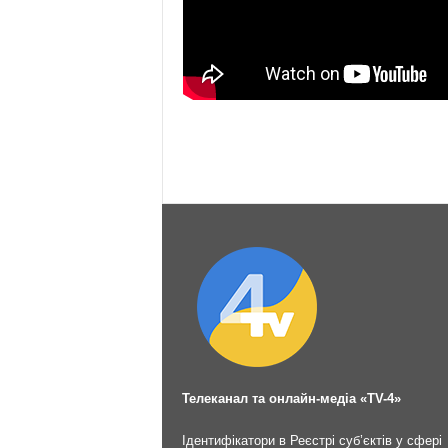
Телеканал та онлайн-медіа «TV-4»
Ідентифікатори в Реєстрі суб’єктів у сфері