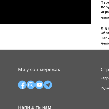
Тер
пору
агро
Чепі
Від 
«бро
танц
Чепі
Ми у соц мережах
Стр
Струк
Редак
Напишіть нам