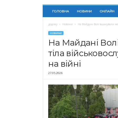
ГОЛОВНА
НОВИНИ
ОНЛАЙН
додому
Новини
На Майдані Волі вшанували невп
НОВИНИ
На Майдані Вол
тіла військовосл
на війні
27.05.2026