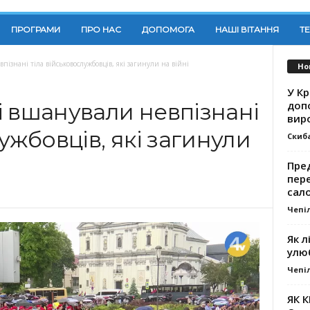
ПРОГРАМИ
ПРО НАС
ДОПОМОГА
НАШІ ВІТАННЯ
Т
ізнані тіла військовослужбовців, які загинули на війні
Но
У К
доп
і вшанували невпізнані
вир
ужбовців, які загинули
Скиб
Пре
пер
сал
Чепі
Як л
улю
Чепі
ЯК 