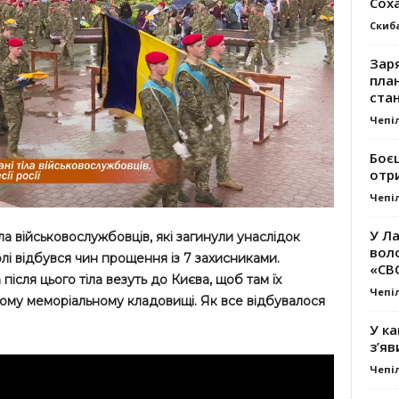
Сох
Скиб
Заря
план
стан
Чепі
Боє
отр
Чепі
У Ла
ла військовослужбовців, які загинули унаслідок
вол
олі відбувся чин прощення із 7 захисниками.
«СВ
ісля цього тіла везуть до Києва, щоб там їх
Чепі
ому меморіальному кладовищі. Як все відбувалося
У ка
з’яв
Чепі