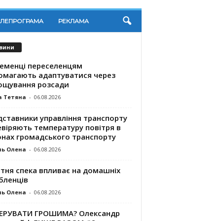
ЕЛЕПРОГРАМА
РЕКЛАМА
вини
ременці переселенцям
омагають адаптуватися через
ощування розсади
а Тетяна
-
06.08.2026
дставники управління транспорту
евіряють температуру повітря в
онах громадського транспорту
ль Олена
-
06.08.2026
ітня спека впливає на домашніх
бленців
ль Олена
-
06.08.2026
КЕРУВАТИ ГРОШИМА? Олександр