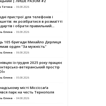
ацький | ЛИШЕ РАЗОМ #2
а Тетяна
-
06.08.2026
дні пристрої для телефонів і
шетів: як розібратися в розмаїтті
дартів і обрати правильний...
ль Олена
-
06.08.2026
ць 105 бригади Михайло Дерлиця
имав орден “За мужність”
ль Олена
-
06.08.2026
нівцях із грудня 2025 року працює
онтерсько-ветеранський простір
ОЇ»
ль Олена
-
05.08.2026
надському місті Міссіссаґа
ився парк на честь Тернополя
ль Олена
-
04.08.2026