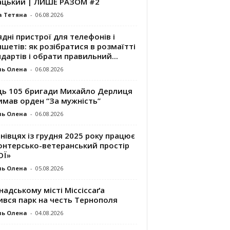
ацький | ЛИШЕ РАЗОМ #2
а Тетяна
-
06.08.2026
дні пристрої для телефонів і
шетів: як розібратися в розмаїтті
дартів і обрати правильний...
ль Олена
-
06.08.2026
ць 105 бригади Михайло Дерлиця
имав орден “За мужність”
ль Олена
-
06.08.2026
нівцях із грудня 2025 року працює
онтерсько-ветеранський простір
ОЇ»
ль Олена
-
05.08.2026
надському місті Міссіссаґа
ився парк на честь Тернополя
ль Олена
-
04.08.2026