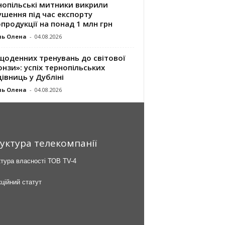
нопільські митники викрили
шення під час експорту
продукції на понад 1 млн грн
ль Олена
-
04.08.2026
щоденних тренувань до світової
нзи»: успіх тернопільських
івниць у Дубліні
ль Олена
-
04.08.2026
уктура телекомпанії
тура власності ТОВ TV-4
ційний статут