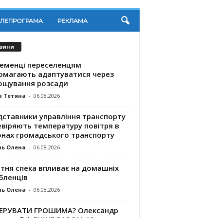
ЕЛЕПРОГРАМА
РЕКЛАМА
вини
ременці переселенцям
омагають адаптуватися через
ощування розсади
а Тетяна
-
06.08.2026
дставники управління транспорту
евіряють температуру повітря в
онах громадського транспорту
ль Олена
-
06.08.2026
ітня спека впливає на домашніх
бленців
ль Олена
-
06.08.2026
КЕРУВАТИ ГРОШИМА? Олександр