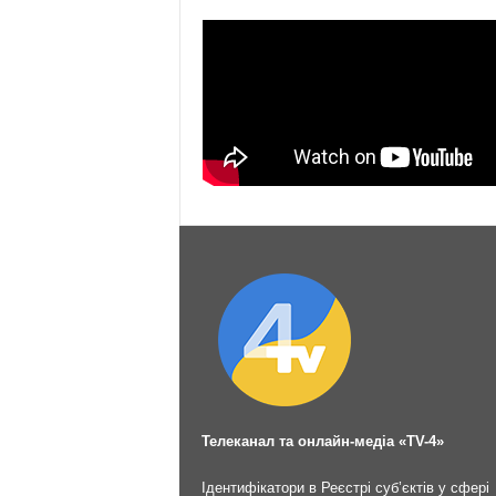
Телеканал та онлайн-медіа «TV-4»
Ідентифікатори в Реєстрі суб’єктів у сфері