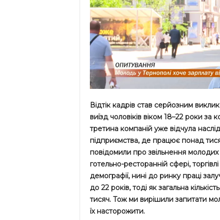
Відтік кадрів став серйозним виклик
виїзд чоловіків віком 18–22 роки за 
третина компаній уже відчула наслід
підприємства, де працює понад тис
повідомили про звільнення молодих 
готельно-ресторанній сфері, торгівлі
демографії, нині до ринку праці залу
до 22 років, тоді як загальна кількіст
тисяч. Тож ми вирішили запитати мо
їх насторожити.