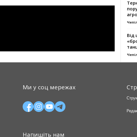
Тер
пору
агро
Чепі
Від 
«бро
танц
Чепі
Ми у соц мережах
Стр
Струк
Редак
Напишіть нам