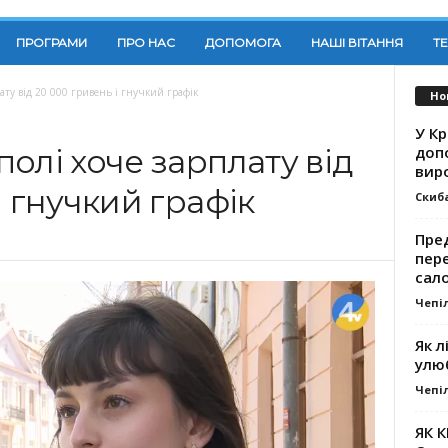
ПРОГРАМИ
ПРО НАС
ДОПОМОГА
НАШІ ВІТАННЯ
Т
ату від 20 000 гривень і гнучкий графік
Но
У К
доп
олі хоче зарплату від
вир
і гнучкий графік
Скиб
Пре
пер
сал
Чепі
Як л
улю
Чепі
ЯК 