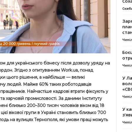
Сох
Скиб
Заря
план
стан
Чепі
Боє
отр
ом для українського бізнесу після дозволу уряду на
Чепі
кордон. Згідно з опитуванням Work.ua, понад
ки цього рішення, а найбільше — великі
У Ла
вол
ячу людей. Майже 60% таких роботодавців
«СВ
працівників. Найчастіше кадрові втрати фіксують у
Чепі
 та харчовій промисловості. За даними Інституту
чені близько 200–300 тисяч чоловіків віком від 18
У ка
ь цієї вікової групи в Україні становить близько 700
з’яв
лодь на вулицях Тернополя, які умови праці можуть
Чепі