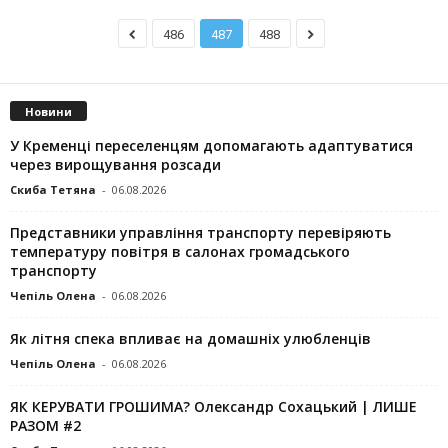
486
487
488
Новини
У Кременці переселенцям допомагають адаптуватися
через вирощування розсади
Скиба Тетяна
-
06.08.2026
Представники управління транспорту перевіряють
температуру повітря в салонах громадського
транспорту
Чепіль Олена
-
06.08.2026
Як літня спека впливає на домашніх улюбленців
Чепіль Олена
-
06.08.2026
ЯК КЕРУВАТИ ГРОШИМА? Олександр Сохацький | ЛИШЕ
РАЗОМ #2