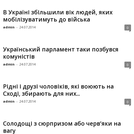
В Україні збільшили вік людей, яких
мобілізуватимуть до війська
admin
-
24.07.2014
0
Український парламент таки позбувся
комуністів
admin
-
24.07.2014
0
Рідні і друзі чоловіків, які воюють на
Сході, збирають для них...
admin
-
24.07.2014
0
Солодощі з сюрпризом або черв’яки на
вагу