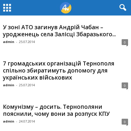
У зоні АТО загинув Андрій Чабан –
уродженець села Залісці Збаразького...
admin
-
25.07.2014
0
7 громадських організацій Тернополя
спільно збиратимуть допомогу для
українських військових
admin
-
25.07.2014
0
Комунізму – досить. Тернополяни
пояснили, чому вони за розпуск КПУ
admin
-
24.07.2014
0