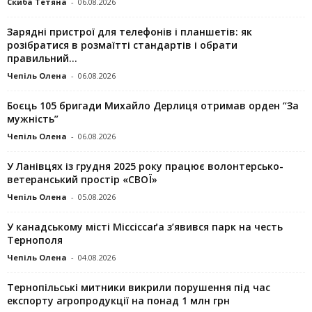
Скиба Тетяна
-
06.08.2026
Зарядні пристрої для телефонів і планшетів: як
розібратися в розмаїтті стандартів і обрати
правильний...
Чепіль Олена
-
06.08.2026
Боєць 105 бригади Михайло Дерлиця отримав орден “За
мужність”
Чепіль Олена
-
06.08.2026
У Ланівцях із грудня 2025 року працює волонтерсько-
ветеранський простір «СВОЇ»
Чепіль Олена
-
05.08.2026
У канадському місті Міссіссаґа з’явився парк на честь
Тернополя
Чепіль Олена
-
04.08.2026
Тернопільські митники викрили порушення під час
експорту агропродукції на понад 1 млн грн