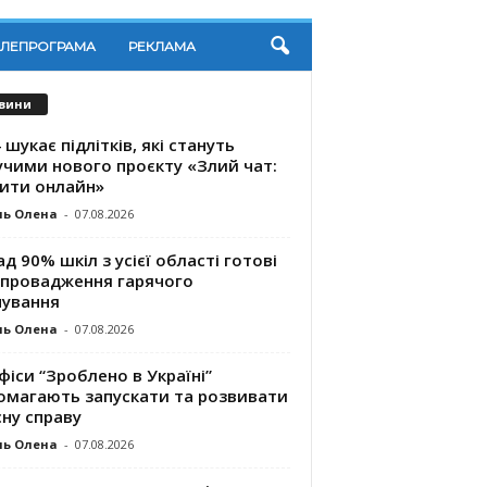
ЕЛЕПРОГРАМА
РЕКЛАМА
вини
 шукає підлітків, які стануть
учими нового проєкту «Злий чат:
ити онлайн»
ль Олена
-
07.08.2026
д 90% шкіл з усієї області готові
впровадження гарячого
чування
ль Олена
-
07.08.2026
фіси “Зроблено в Україні”
омагають запускaти та розвивати
ну справу
ль Олена
-
07.08.2026