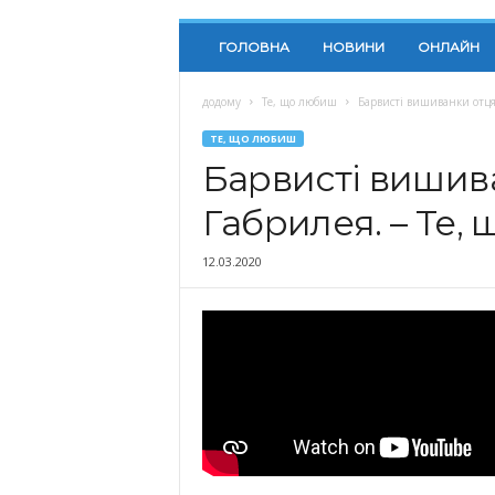
ГОЛОВНА
НОВИНИ
ОНЛАЙН
додому
Те, що любиш
Барвисті вишиванки отця
ТЕ, ЩО ЛЮБИШ
Барвисті вишив
Габрилея. – Те,
12.03.2020