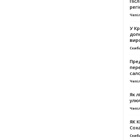
Післ
регі
Чепі
У К
доп
вир
Скиб
Пре
пер
сал
Чепі
Як л
улю
Чепі
ЯК 
Сох
Скиб