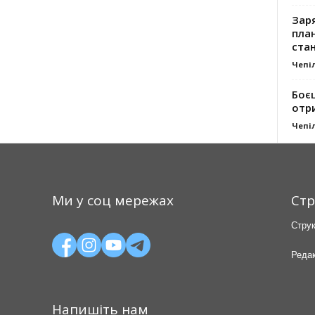
Заря
план
стан
Чепі
Боє
отр
Чепі
Ми у соц мережах
Стр
Струк
Редак
Напишіть нам