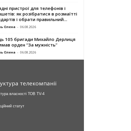
дні пристрої для телефонів і
шетів: як розібратися в розмаїтті
дартів і обрати правильний...
ль Олена
-
06.08.2026
ць 105 бригади Михайло Дерлиця
имав орден “За мужність”
ль Олена
-
06.08.2026
уктура телекомпанії
тура власності ТОВ TV-4
ційний статут