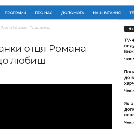
ПРОГРАМИ
ПРО НАС
ДОПОМОГА
НАШІ ВІТАННЯ
Т
 Романа Габрилея. – Те, що любиш
Но
TV-4
вед
анки отця Романа
Виж
 що любиш
Чепі
Пона
до 
хар
Чепі
Як о
доп
влас
Чепі