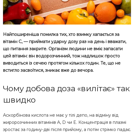
Найпоширеніша помилка тих, хто взимку хапається за
вітамін C, — приймати ударну дозу раз на день і вважати,
що питання закрите. Організм людини не вміє запасати
цей вітамін: він водорозчинний, тож надлишок просто
виводиться із сечею протягом кількох годин. Те, що не
встигло засвоїтися, зникає вже до вечора.
Чому добова доза «вилітає» так
швидко
Аскорбінова кислота не має у тілі депо, на відміну від
жиророзчинних вітамінів A, D чи E. Концентрація в плазмі
зростає за годину-дві після прийому, а потім стрімко падає.