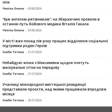
ліги
Чепіль Олена
-
03.08.2026
“Був ангелом-рятівником”: на Збаражчині провели в
останню путь бойового медика Віталія Гакала
Чепіль Олена
-
03.08.2026
У місті вже понад пів року працює відділення соціальної
підтримки родин Героїв
Скиба Тетяна
-
31.07.2026
Небайдужі жінки з Максимівки щодня плетуть
маскувальні сітки на передову
Скиба Тетяна
-
31.07.2026
Учасниці міжнародної мистецької резиденції
представили проєкти, над якими працювали впродовж
місяця
Скиба Тетяна
-
30.07.2026