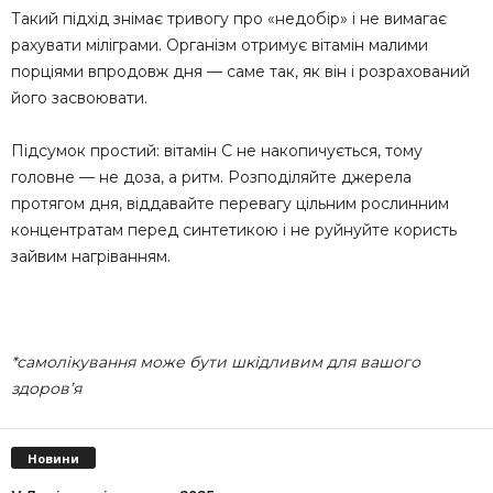
Такий підхід знімає тривогу про «недобір» і не вимагає
рахувати міліграми. Організм отримує вітамін малими
порціями впродовж дня — саме так, як він і розрахований
його засвоювати.
Підсумок простий: вітамін C не накопичується, тому
головне — не доза, а ритм. Розподіляйте джерела
протягом дня, віддавайте перевагу цільним рослинним
концентратам перед синтетикою і не руйнуйте користь
зайвим нагріванням.
*самолікування може бути шкідливим для вашого
здоров’я
Новини