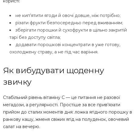
користі:
не кип’ятити ягоди й овочі довше, ніж потрібно;
різати фрукти безпосередньо перед вживанням;
зберігати порошки й сухофрукти в щільно закритій
тарі без доступу світла;
додавати порошкові концентрати в уже готову,
охолоджену страву, а не під час варіння.
Як вибудувати щоденну
звичку
Стабільний рівень вітаміну C — це питання не разової
мегадози, а регулярності. Простіше за все прив’язати
прийом до сталих моментів дня: ложка ягідного порошку в
ранкову кашу, жменя свіжих ягід на полуденок, овочевий
салат на вечерю.