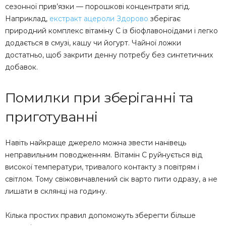
сезонної прив’язки — порошкові концентрати ягід.
Наприклад,
екстракт ацероли Здорово
зберігає
природний комплекс вітаміну C із біофлавоноїдами і легко
додається в смузі, кашу чи йогурт. Чайної ложки
достатньо, щоб закрити денну потребу без синтетичних
добавок.
Помилки при зберіганні та
приготуванні
Навіть найкраще джерело можна звести нанівець
неправильним поводженням. Вітамін C руйнується від
високої температури, тривалого контакту з повітрям і
світлом. Тому свіжовичавлений сік варто пити одразу, а не
лишати в склянці на годину.
Кілька простих правил допоможуть зберегти більше