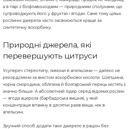
а в парі з біофлавоноїдами — природними сполуками, що
супроводжують його у фруктах і ягодах. Саме тому цільні
рослинні джерела часто засвоюються краще за
синтетичну аскорбінку.
Природні джерела, які
перевершують цитруси
Усупереч стереотипу, лимони й апельсини — далеко не
рекордсмени за вмістом аскорбінової кислоти. Шипшина,
чорна смородина, обліпиха й болгарський перець містять її
значно більше. А абсолютний лідер серед відомих рослин
— ягода ацерола (барбадоська вишня), у якій
концентрація вітаміну в десятки разів вища, ніж в
апельсині.
Зручний спосіб додати таке джерело в раціон без