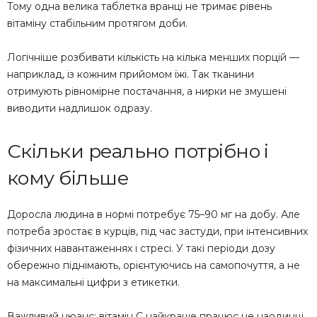
Тому одна велика таблетка вранці не тримає рівень
вітаміну стабільним протягом доби.
Логічніше розбивати кількість на кілька менших порцій —
наприклад, із кожним прийомом їжі. Так тканини
отримують рівномірне постачання, а нирки не змушені
виводити надлишок одразу.
Скільки реально потрібно і
кому більше
Доросла людина в нормі потребує 75–90 мг на добу. Але
потреба зростає в курців, під час застуди, при інтенсивних
фізичних навантаженнях і стресі. У такі періоди дозу
обережно піднімають, орієнтуючись на самопочуття, а не
на максимальні цифри з етикетки.
Важливий нюанс: вітамін C найкраще працює не наодинці,