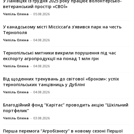
У Ланівцях із грудня 2025 року працює волонтерсько-
ветеранський простір «СВОЇ»
Чепіль Олена
-
05.08.2026
У канадському місті Міссіссаґа з’явився парк на честь
Тернополя
Чепіль Олена
-
04.08.2026
Тернопільські митники викрили порушення під час
експорту агропродукції на понад 1 млн грн
Чепіль Олена
-
04.08.2026
Від щоденних тренувань до світової «бронзи»: успіх
тернопільських танцівниць у Дубліні
Чепіль Олена
-
04.08.2026
Благодійний фонд “Карітас” проводить акцію “Шкільний
портфелик”
Чепіль Олена
-
03.08.2026
Перша перемога “Агробізнесу” в новому сезоні Першої