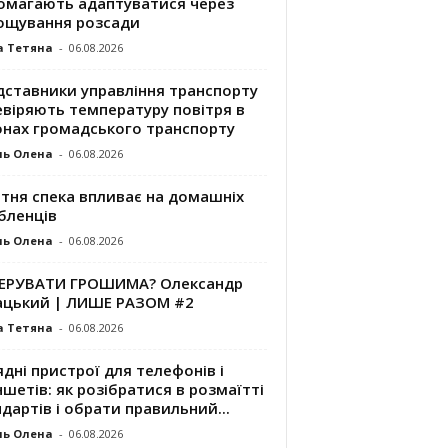
омагають адаптуватися через
ощування розсади
а Тетяна
-
06.08.2026
дставники управління транспорту
евіряють температуру повітря в
онах громадського транспорту
ль Олена
-
06.08.2026
ітня спека впливає на домашніх
бленців
ль Олена
-
06.08.2026
КЕРУВАТИ ГРОШИМА? Олександр
ацький | ЛИШЕ РАЗОМ #2
а Тетяна
-
06.08.2026
дні пристрої для телефонів і
шетів: як розібратися в розмаїтті
дартів і обрати правильний...
ль Олена
-
06.08.2026