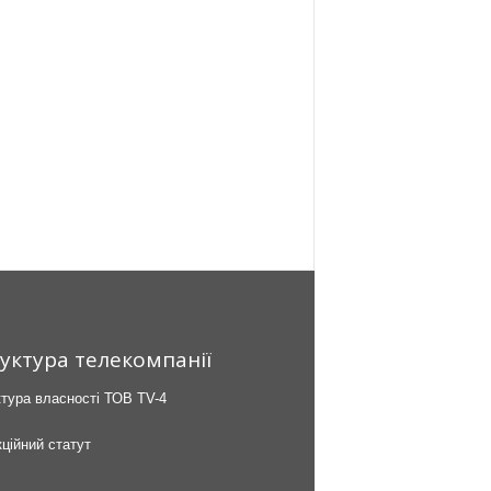
уктура телекомпанії
тура власності ТОВ TV-4
ційний статут