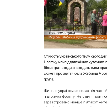
Стійкість українського тилу сьогодн
Навіть у найвіддаленіших куточках, 
біль втрат, люди знаходять сили пра
сюжет про життя села Жабинці Чортк
група.
Життя в українських селах під час в
підтримка фронту. Не є винятком і с
зареєстровано менше п’ятисот жителі