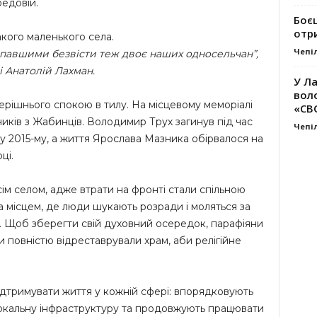
редовій.
Боє
отр
такого маленького села.
Чепі
павшими безвісти теж двоє наших односельчан”,
і Анатолій Лахман.
У Ла
вол
ерішнього спокою в тилу. На місцевому меморіалі
«СВ
ників з Жабинців. Володимир Трух загинув під час
Чепі
 2015-му, а життя Ярослава Мазника обірвалося на
ці.
ім селом, адже втрати на фронті стали спільною
 місцем, де люди шукають розради і моляться за
ква. Щоб зберегти свій духовний осередок, парафіяни
 повністю відреставрували храм, аби релігійне
дтримувати життя у кожній сфері: впорядковують
локальну інфраструктуру та продовжують працювати