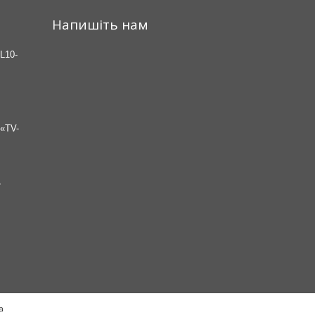
Напишіть нам
L10-
«TV-
7
а