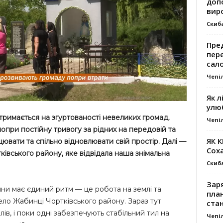
доп
вир
Скиб
Пре
пер
сал
Чепі
Як л
улю
і тримається на згуртованості невеликих громад.
Чепі
попри постійну тривогу за рідних на передовій та
ЯК 
цювати та спільно відновлювати свій простір. Далі —
Сох
івського району, яке відвідала наша знімальна
Скиб
Заря
ійни має єдиний ритм — це робота на землі та
план
ело Жабинці Чортківського району. Зараз тут
стан
в, і поки одні забезпечують стабільний тил на
Чепі