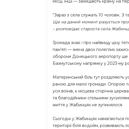
місці, інші — захищають країну на пе
“Зараз з села служать 10 чоловік. З 
Ще на даний момент рахується про
– розповідає староста села Жабинц
Громада знає і про найвищу ціну теп
пам’яті — імена двох полеглих захис
оборони Донецького аеропорту ще у
Бахмутському напрямку у 2023-му ро
Материнський біль тут розділяють ус
раною для малої громади. Опорою та
усіх воїнів, є місцева сторічна цер
та благодійники спільними зусиллями
життя у Жабинцях не зупинялося.
Сьогодні у Жабинцях намагаються пі
території біля водойм, розвивають 