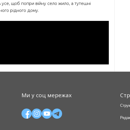
ь усе, щоб попри війну село жило, а тутешні
ного рідного дому.
Ми у соц мережах
Стр
Струк
Редак