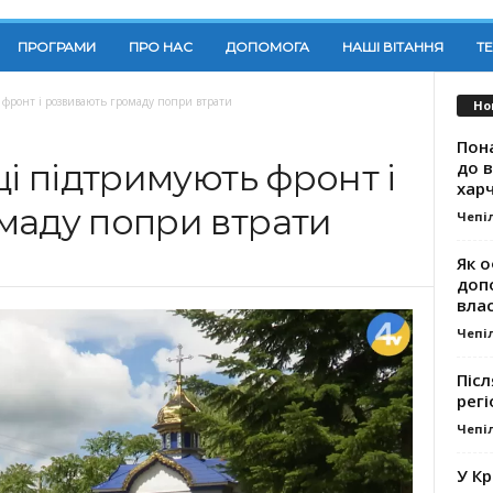
ПРОГРАМИ
ПРО НАС
ДОПОМОГА
НАШІ ВІТАННЯ
Т
 фронт і розвивають громаду попри втрати
Но
Пона
до 
ці підтримують фронт і
хар
маду попри втрати
Чепі
Як о
доп
влас
Чепі
Післ
регі
Чепі
У К