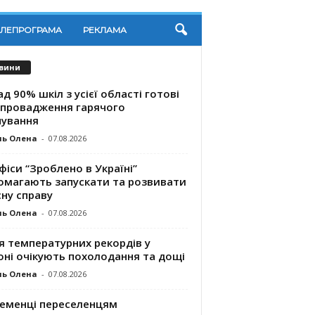
ЕЛЕПРОГРАМА
РЕКЛАМА
вини
д 90% шкіл з усієї області готові
впровадження гарячого
чування
ль Олена
-
07.08.2026
фіси “Зроблено в Україні”
омагають запускaти та розвивати
ну справу
ль Олена
-
07.08.2026
я температурних рекордів у
оні очікують похолодання та дощі
ль Олена
-
07.08.2026
ременці переселенцям