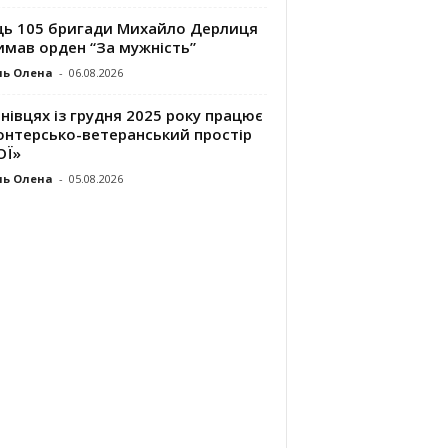
ць 105 бригади Михайло Дерлиця
имав орден “За мужність”
ль Олена
-
06.08.2026
нівцях із грудня 2025 року працює
онтерсько-ветеранський простір
ОЇ»
ль Олена
-
05.08.2026