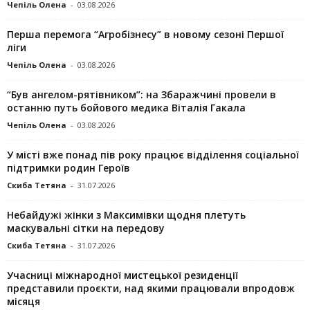
Чепіль Олена
-
03.08.2026
Перша перемога “Агробізнесу” в новому сезоні Першої
ліги
Чепіль Олена
-
03.08.2026
“Був ангелом-рятівником”: на Збаражчині провели в
останню путь бойового медика Віталія Гакала
Чепіль Олена
-
03.08.2026
У місті вже понад пів року працює відділення соціальної
підтримки родин Героїв
Скиба Тетяна
-
31.07.2026
Небайдужі жінки з Максимівки щодня плетуть
маскувальні сітки на передову
Скиба Тетяна
-
31.07.2026
Учасниці міжнародної мистецької резиденції
представили проєкти, над якими працювали впродовж
місяця