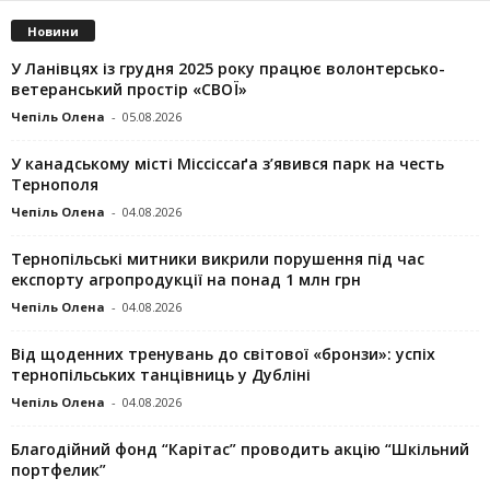
Новини
У Ланівцях із грудня 2025 року працює волонтерсько-
ветеранський простір «СВОЇ»
Чепіль Олена
-
05.08.2026
У канадському місті Міссіссаґа з’явився парк на честь
Тернополя
Чепіль Олена
-
04.08.2026
Тернопільські митники викрили порушення під час
експорту агропродукції на понад 1 млн грн
Чепіль Олена
-
04.08.2026
Від щоденних тренувань до світової «бронзи»: успіх
тернопільських танцівниць у Дубліні
Чепіль Олена
-
04.08.2026
Благодійний фонд “Карітас” проводить акцію “Шкільний
портфелик”