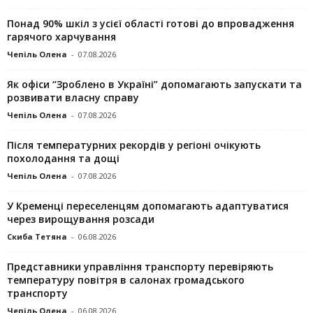
Понад 90% шкіл з усієї області готові до впровадження
гарячого харчування
Чепіль Олена
-
07.08.2026
Як офіси “Зроблено в Україні” допомагають запускaти та
розвивати власну справу
Чепіль Олена
-
07.08.2026
Після температурних рекордів у регіоні очікують
похолодання та дощі
Чепіль Олена
-
07.08.2026
У Кременці переселенцям допомагають адаптуватися
через вирощування розсади
Скиба Тетяна
-
06.08.2026
Представники управління транспорту перевіряють
температуру повітря в салонах громадського
транспорту
Чепіль Олена
-
06.08.2026