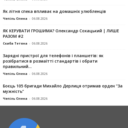
Як літня спека впливає на домашніх улюбленців
Чепіль Олена
-
06.08.2026
ЯК КЕРУВАТИ ГРОШИМА? Олександр Сохацький | ЛИШЕ
РАЗОМ #2
Скиба Тетяна
-
06.08.2026
Зарядні пристрої для телефонів і планшетів: як
розібратися в розмаїтті стандартів і обрати
правильний...
Чепіль Олена
-
06.08.2026
Боєць 105 бригади Михайло Дерлиця отримав орден “За
мужність”
Чепіль Олена
-
06.08.2026