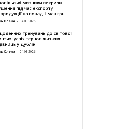
нопільські митники викрили
шення під час експорту
продукції на понад 1 млн грн
ль Олена
-
04.08.2026
щоденних тренувань до світової
нзи»: успіх тернопільських
івниць у Дубліні
ль Олена
-
04.08.2026