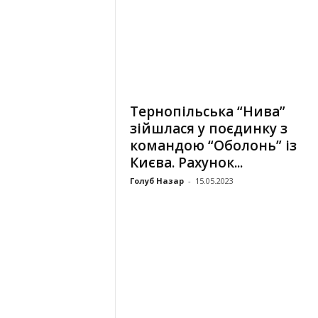
Тернопільська “Нива”
зійшлася у поєдинку з
командою “Оболонь” із
Києва. Рахунок...
Голуб Назар
-
15.05.2023