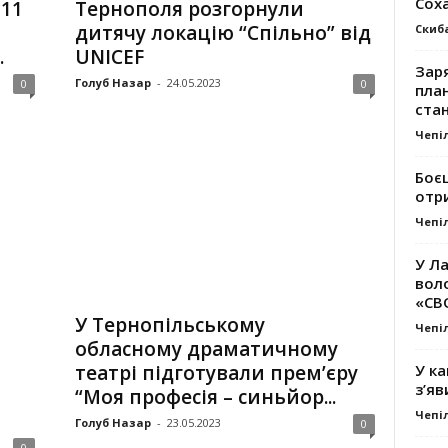
Сох
 11
Тернополя розгорнули
дитячу локацію “Спільно” від
Скиб
.
UNICEF
Заря
Голуб Назар
-
24.05.2023
0
0
план
стан
Чепі
Боє
отр
Чепі
У Ла
вол
«СВ
У Тернопільському
Чепі
обласному драматичному
У ка
театрі підготували прем’єру
з’яв
“Моя професія – синьйор...
Чепі
Голуб Назар
-
23.05.2023
0
0