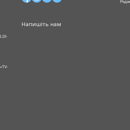
Редак
Напишіть нам
L10-
«TV-
7