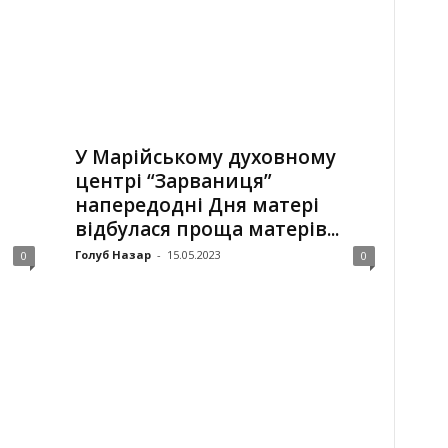
У Марійському духовному
центрі “Зарваниця”
напередодні Дня матері
відбулася проща матерів...
Голуб Назар
-
15.05.2023
0
0