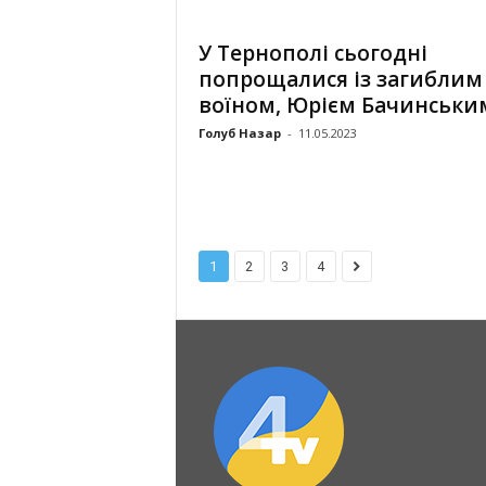
У Тернополі сьогодні
попрощалися із загиблим
воїном, Юрієм Бачинськи
Голуб Назар
-
11.05.2023
1
2
3
4