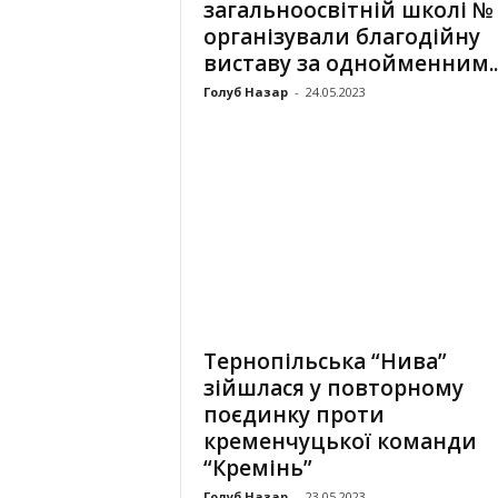
загальноосвітній школі №
організували благодійну
виставу за однойменним..
Голуб Назар
-
24.05.2023
Тернопільська “Нива”
зійшлася у повторному
поєдинку проти
кременчуцької команди
“Кремінь”
Голуб Назар
-
23.05.2023