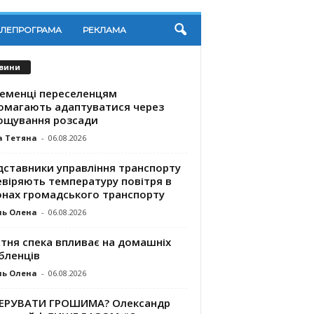
ЕЛЕПРОГРАМА
РЕКЛАМА
вини
ременці переселенцям
омагають адаптуватися через
ощування розсади
а Тетяна
-
06.08.2026
дставники управління транспорту
евіряють температуру повітря в
онах громадського транспорту
ль Олена
-
06.08.2026
ітня спека впливає на домашніх
бленців
ль Олена
-
06.08.2026
КЕРУВАТИ ГРОШИМА? Олександр