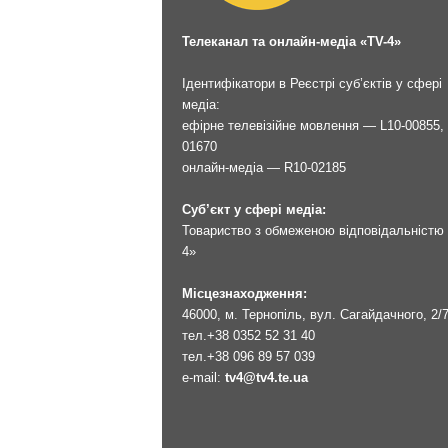
Телеканал та онлайн-медіа «TV-4»
Ідентифікатори в Реєстрі суб’єктів у сфері
медіа:
ефірне телевізійне мовлення — L10-00855, 
01670
онлайн-медіа — R10-02185
Суб’єкт у сфері медіа:
Товариство з обмеженою відповідальністю 
4»
Місцезнаходження:
46000, м. Тернопіль, вул. Сагайдачного, 2/
тел.
+38 0352 52 31 40
тел.
+38 096 89 57 039
e-mail:
tv4@tv4.te.ua