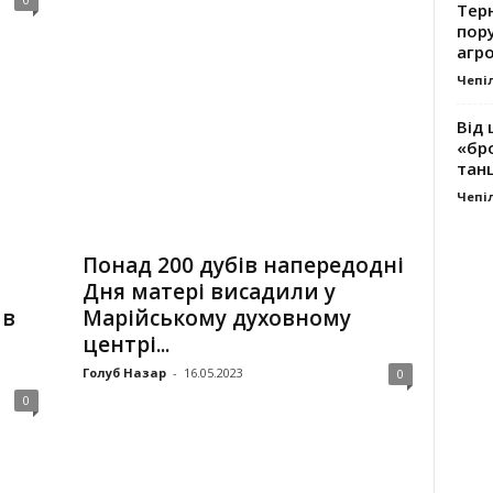
Тер
пору
агро
Чепі
Від 
«бро
танц
Чепі
Понад 200 дубів напередодні
Дня матері висадили у
 в
Марійському духовному
центрі...
Голуб Назар
-
16.05.2023
0
0