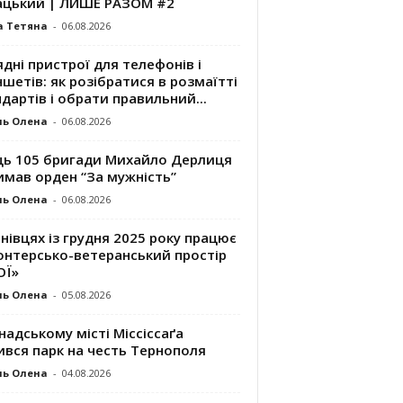
ацький | ЛИШЕ РАЗОМ #2
а Тетяна
-
06.08.2026
дні пристрої для телефонів і
шетів: як розібратися в розмаїтті
дартів і обрати правильний...
ль Олена
-
06.08.2026
ць 105 бригади Михайло Дерлиця
имав орден “За мужність”
ль Олена
-
06.08.2026
нівцях із грудня 2025 року працює
онтерсько-ветеранський простір
ОЇ»
ль Олена
-
05.08.2026
надському місті Міссіссаґа
ився парк на честь Тернополя
ль Олена
-
04.08.2026