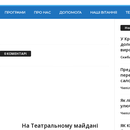
ПРОГРАМИ
ПРО НАС
ДОПОМОГА
НАШІ ВІТАННЯ
Т
Но
У К
доп
вир
0 КОМЕНТАРІ
Скиб
Пре
пер
сал
Чепі
Як л
улю
Чепі
На Театральному майдані
ЯК 