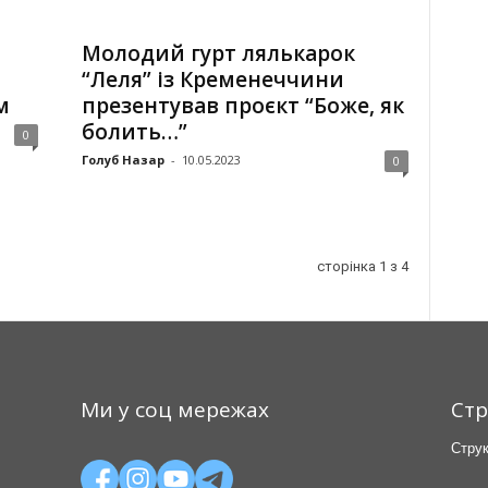
Молодий гурт лялькарок
“Леля” із Кременеччини
м
презентував проєкт “Боже, як
болить…”
0
Голуб Назар
-
10.05.2023
0
сторінка 1 з 4
Ми у соц мережах
Стр
Струк