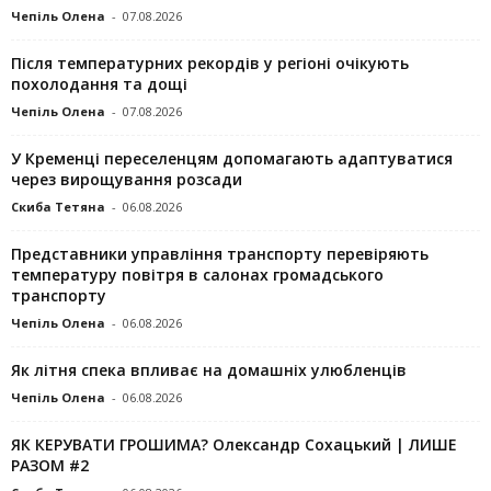
Чепіль Олена
-
07.08.2026
Після температурних рекордів у регіоні очікують
похолодання та дощі
Чепіль Олена
-
07.08.2026
У Кременці переселенцям допомагають адаптуватися
через вирощування розсади
Скиба Тетяна
-
06.08.2026
Представники управління транспорту перевіряють
температуру повітря в салонах громадського
транспорту
Чепіль Олена
-
06.08.2026
Як літня спека впливає на домашніх улюбленців
Чепіль Олена
-
06.08.2026
ЯК КЕРУВАТИ ГРОШИМА? Олександр Сохацький | ЛИШЕ
РАЗОМ #2