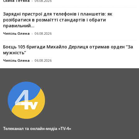
Скиба Тетяна
-
06.08.2026
Зарядні пристрої для телефонів і планшетів: як
розібратися в розмаїтті стандартів і обрати
правильний...
Чепіль Олена
-
06.08.2026
Боєць 105 бригади Михайло Дерлиця отримав орден “За
мужність”
Чепіль Олена
-
06.08.2026
Телеканал та онлайн-медіа «TV-4»