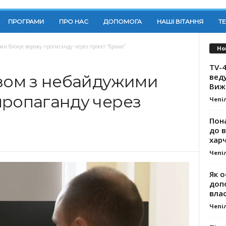
ПРОГРАМИ
ПРО НАС
ДОПОМОГА
НАШІ ВІТАННЯ
Т
ми блокує ворожу пропаганду через проєкт “Брама”
Но
TV-4
вед
азом з небайдужими
Виж
пропаганду через
Чепі
Пона
до 
хар
Чепі
Як о
доп
влас
Чепі