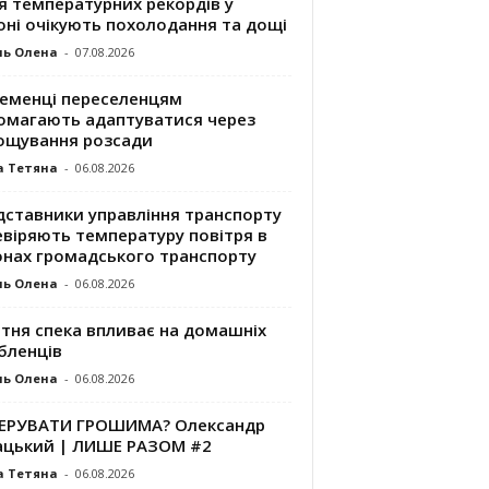
я температурних рекордів у
оні очікують похолодання та дощі
ль Олена
-
07.08.2026
ременці переселенцям
омагають адаптуватися через
ощування розсади
а Тетяна
-
06.08.2026
дставники управління транспорту
евіряють температуру повітря в
онах громадського транспорту
ль Олена
-
06.08.2026
ітня спека впливає на домашніх
бленців
ль Олена
-
06.08.2026
КЕРУВАТИ ГРОШИМА? Олександр
ацький | ЛИШЕ РАЗОМ #2
а Тетяна
-
06.08.2026