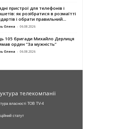
дні пристрої для телефонів і
шетів: як розібратися в розмаїтті
дартів і обрати правильний...
ль Олена
-
06.08.2026
ць 105 бригади Михайло Дерлиця
имав орден “За мужність”
ль Олена
-
06.08.2026
уктура телекомпанії
тура власності ТОВ TV-4
ційний статут