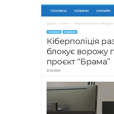
ГОЛОВНА
НОВИНИ
ОНЛАЙН
додому
Головні
Кіберполіція разом з небайдужи
ГОЛОВНІ
НОВИНИ
Кіберполіція р
блокує ворожу 
проєкт “Брама”
22.06.2026