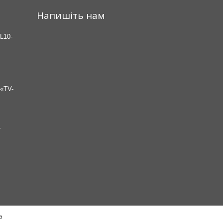
Напишіть нам
L10-
«TV-
7
а