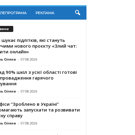
ЕЛЕПРОГРАМА
РЕКЛАМА
вини
 шукає підлітків, які стануть
учими нового проєкту «Злий чат:
ити онлайн»
ль Олена
-
07.08.2026
д 90% шкіл з усієї області готові
впровадження гарячого
чування
ль Олена
-
07.08.2026
фіси “Зроблено в Україні”
омагають запускaти та розвивати
ну справу
ль Олена
-
07.08.2026