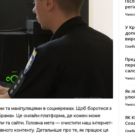
Післ
регі
Чепі
У К
доп
вир
Скиб
Пре
пер
сал
Чепі
Як л
улю
Чепі
ми та маніпуляціями в соцмережах. Щоб боротися з
«Брама». Це онлайн-платформа, де кожен може
ЯК 
Сох
и та сайти. Головна мета — очистити наш інтернет-
ивного контенту. Детальніше про те, як працює ця
Скиб