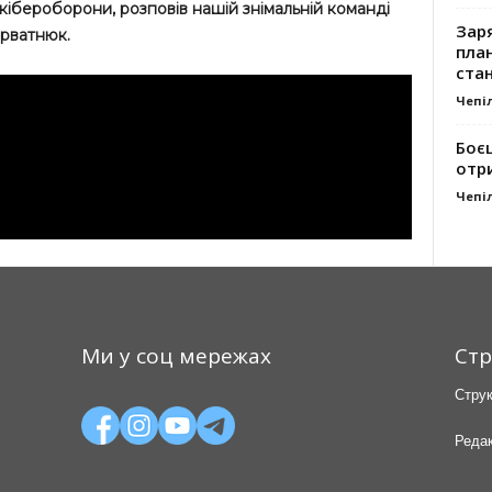
кібероборони, розповів нашій знімальній команді
Заря
ерватнюк.
план
стан
Чепі
Боє
отр
Чепі
Ми у соц мережах
Стр
Струк
Редак