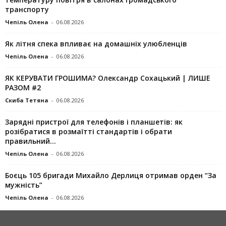
транспорту
Чепіль Олена
-
06.08.2026
Як літня спека впливає на домашніх улюбленців
Чепіль Олена
-
06.08.2026
ЯК КЕРУВАТИ ГРОШИМА? Олександр Сохацький | ЛИШЕ
РАЗОМ #2
Скиба Тетяна
-
06.08.2026
Зарядні пристрої для телефонів і планшетів: як
розібратися в розмаїтті стандартів і обрати
правильний...
Чепіль Олена
-
06.08.2026
Боєць 105 бригади Михайло Дерлиця отримав орден “За
мужність”
Чепіль Олена
-
06.08.2026