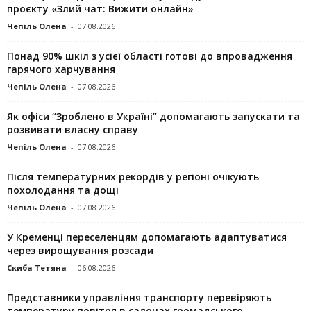
проєкту «Злий чат: Вижити онлайн»
Чепіль Олена
-
07.08.2026
Понад 90% шкіл з усієї області готові до впровадження
гарячого харчування
Чепіль Олена
-
07.08.2026
Як офіси “Зроблено в Україні” допомагають запускaти та
розвивати власну справу
Чепіль Олена
-
07.08.2026
Після температурних рекордів у регіоні очікують
похолодання та дощі
Чепіль Олена
-
07.08.2026
У Кременці переселенцям допомагають адаптуватися
через вирощування розсади
Скиба Тетяна
-
06.08.2026
Представники управління транспорту перевіряють
температуру повітря в салонах громадського