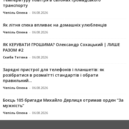
транспорту
Чепіль Олена
-
06.08.2026
Як літня спека впливає на домашніх улюбленців
Чепіль Олена
-
06.08.2026
ЯК КЕРУВАТИ ГРОШИМА? Олександр Сохацький | ЛИШЕ
РАЗОМ #2
Скиба Тетяна
-
06.08.2026
Зарядні пристрої для телефонів і планшетів: як
розібратися в розмаїтті стандартів і обрати
правильний...
Чепіль Олена
-
06.08.2026
Боєць 105 бригади Михайло Дерлиця отримав орден “За
мужність”
Чепіль Олена
-
06.08.2026