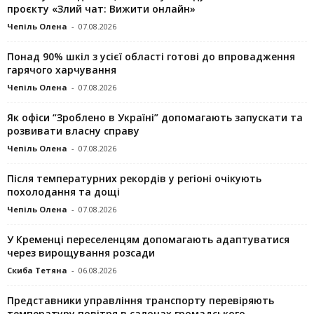
проєкту «Злий чат: Вижити онлайн»
Чепіль Олена
-
07.08.2026
Понад 90% шкіл з усієї області готові до впровадження
гарячого харчування
Чепіль Олена
-
07.08.2026
Як офіси “Зроблено в Україні” допомагають запускaти та
розвивати власну справу
Чепіль Олена
-
07.08.2026
Після температурних рекордів у регіоні очікують
похолодання та дощі
Чепіль Олена
-
07.08.2026
У Кременці переселенцям допомагають адаптуватися
через вирощування розсади
Скиба Тетяна
-
06.08.2026
Представники управління транспорту перевіряють
температуру повітря в салонах громадського