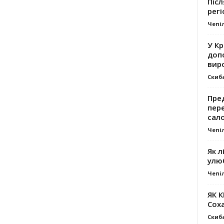
Післ
регі
Чепі
У К
доп
вир
Скиб
Пре
пер
сал
Чепі
Як л
улю
Чепі
ЯК 
Сох
Скиб