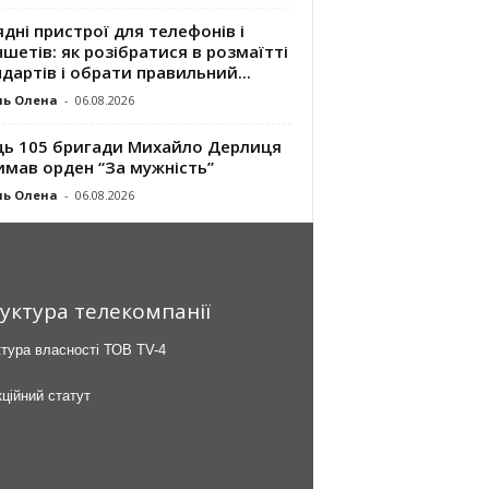
дні пристрої для телефонів і
шетів: як розібратися в розмаїтті
дартів і обрати правильний...
ль Олена
-
06.08.2026
ць 105 бригади Михайло Дерлиця
имав орден “За мужність”
ль Олена
-
06.08.2026
уктура телекомпанії
тура власності ТОВ TV-4
ційний статут