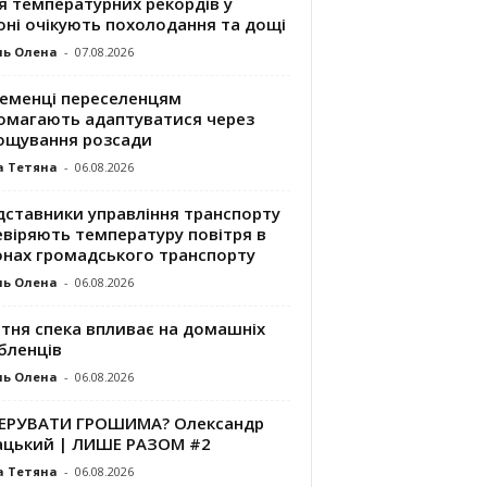
я температурних рекордів у
оні очікують похолодання та дощі
ль Олена
-
07.08.2026
ременці переселенцям
омагають адаптуватися через
ощування розсади
а Тетяна
-
06.08.2026
дставники управління транспорту
евіряють температуру повітря в
онах громадського транспорту
ль Олена
-
06.08.2026
ітня спека впливає на домашніх
бленців
ль Олена
-
06.08.2026
КЕРУВАТИ ГРОШИМА? Олександр
ацький | ЛИШЕ РАЗОМ #2
а Тетяна
-
06.08.2026