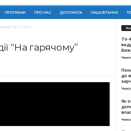
ПРОГРАМИ
ПРО НАС
ДОПОМОГА
НАШІ ВІТАННЯ
Т
арячому” (20.01.2023)
Но
TV-4
вед
ії “На гарячому”
Виж
Чепі
Пона
до 
хар
Чепі
Як о
доп
влас
Чепі