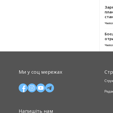
Заря
план
стан
Чепі
Боє
отр
Чепі
Ми у соц мережах
Стр
Струк
Редак
Напишіть нам