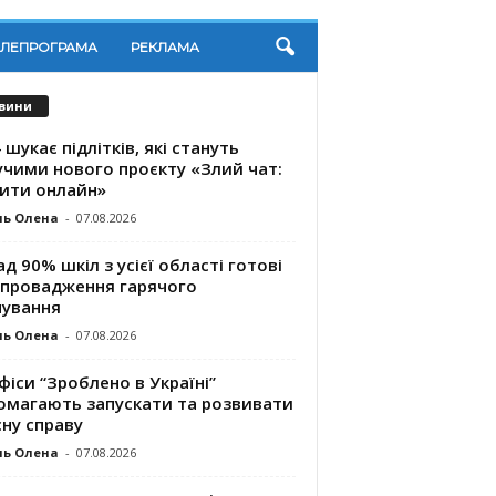
ЕЛЕПРОГРАМА
РЕКЛАМА
вини
 шукає підлітків, які стануть
учими нового проєкту «Злий чат:
ити онлайн»
ль Олена
-
07.08.2026
д 90% шкіл з усієї області готові
впровадження гарячого
чування
ль Олена
-
07.08.2026
фіси “Зроблено в Україні”
омагають запускaти та розвивати
ну справу
ль Олена
-
07.08.2026