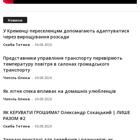
Новини
У Кременці переселенцям допомагають адаптуватися
через вирощування розсади
Скиба Тетяна
-
06.08.2026
Представники управління транспорту перевіряють
температуру повітря в салонах громадського
транспорту
Чепіль Олена
-
06.08.2026
Як літня спека впливає на домашніх улюбленців
Чепіль Олена
-
06.08.2026
ЯК КЕРУВАТИ ГРОШИМА? Олександр Сохацький | ЛИШЕ
РАЗОМ #2
Скиба Тетяна
-
06.08.2026
Зарядні пристрої для телефонів і планшетів: як