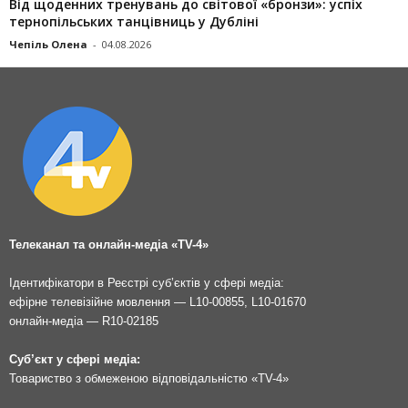
Від щоденних тренувань до світової «бронзи»: успіх
тернопільських танцівниць у Дубліні
Чепіль Олена
-
04.08.2026
Телеканал та онлайн-медіа «TV-4»
Ідентифікатори в Реєстрі суб’єктів у сфері медіа:
ефірне телевізійне мовлення — L10-00855, L10-01670
онлайн-медіа — R10-02185
Суб’єкт у сфері медіа:
Товариство з обмеженою відповідальністю «TV-4»