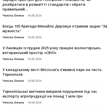
розібратися в розмаїтті стандартів і обрати
правильний...
Чепіль Олена
-
06.08.2026
Боєць 105 бригади Михайло Дерлиця отримав орден “За
мужність”
Чепіль Олена
-
06.08.2026
У Ланівцях із грудня 2025 року працює волонтерсько-
ветеранський простір «СВОЇ»
Чепіль Олена
-
05.08.2026
У канадському місті Міссіссаґа з’явився парк на честь
Тернополя
Чепіль Олена
-
04.08.2026
Тернопільські митники викрили порушення під час
експорту агропродукції на понад 1 млн грн
Чепіль Олена
-
04.08.2026