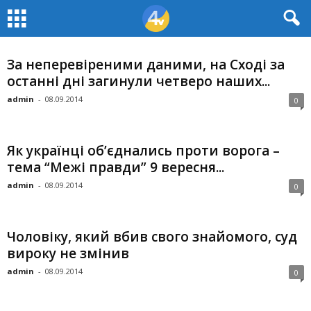
За неперевіреними даними, на Сході за
останні дні загинули четверо наших...
admin
-
08.09.2014
0
Як українці об’єднались проти ворога –
тема “Межі правди” 9 вересня...
admin
-
08.09.2014
0
Чоловіку, який вбив свого знайомого, суд
вироку не змінив
admin
-
08.09.2014
0