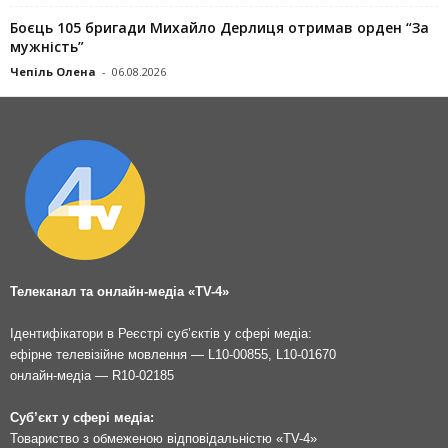
Боєць 105 бригади Михайло Дерлиця отримав орден “За
мужність”
Чепіль Олена
-
06.08.2026
Телеканал та онлайн-медіа «TV-4»
Ідентифікатори в Реєстрі суб’єктів у сфері медіа:
ефірне телевізійне мовлення — L10-00855, L10-01670
онлайн-медіа — R10-02185
Суб’єкт у сфері медіа:
Товариство з обмеженою відповідальністю «TV-4»