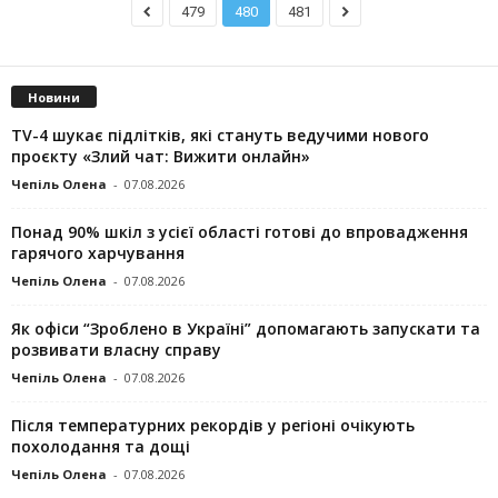
479
480
481
Новини
TV-4 шукає підлітків, які стануть ведучими нового
проєкту «Злий чат: Вижити онлайн»
Чепіль Олена
-
07.08.2026
Понад 90% шкіл з усієї області готові до впровадження
гарячого харчування
Чепіль Олена
-
07.08.2026
Як офіси “Зроблено в Україні” допомагають запускaти та
розвивати власну справу
Чепіль Олена
-
07.08.2026
Після температурних рекордів у регіоні очікують
похолодання та дощі
Чепіль Олена
-
07.08.2026