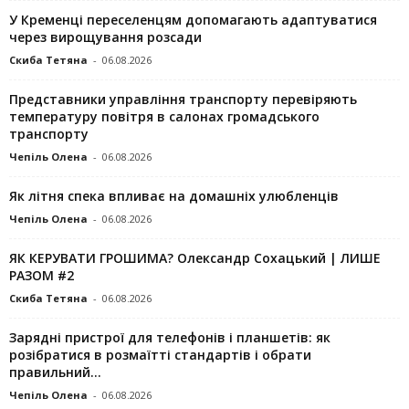
У Кременці переселенцям допомагають адаптуватися
через вирощування розсади
Скиба Тетяна
-
06.08.2026
Представники управління транспорту перевіряють
температуру повітря в салонах громадського
транспорту
Чепіль Олена
-
06.08.2026
Як літня спека впливає на домашніх улюбленців
Чепіль Олена
-
06.08.2026
ЯК КЕРУВАТИ ГРОШИМА? Олександр Сохацький | ЛИШЕ
РАЗОМ #2
Скиба Тетяна
-
06.08.2026
Зарядні пристрої для телефонів і планшетів: як
розібратися в розмаїтті стандартів і обрати
правильний...
Чепіль Олена
-
06.08.2026