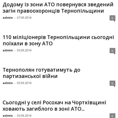
Додому із зони АТО повернувся зведений
загін правоохоронців Тернопільщини
admin
-
07.09.2014
0
110 міліціонерів Тернопільщини сьогодні
поїхали в зону АТО
admin
-
05.09.2014
0
Тернополян готуватимуть до
партизанської війни
admin
-
05.09.2014
0
Сьогодні у селі Росохач на Чортківщині
ховають загиблого в зоні АТО...
admin
-
05.09.2014
0