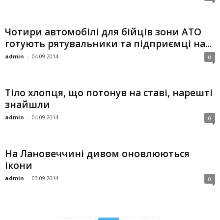
Чотири автомобілі для бійців зони АТО
готують рятувальники та підприємці на...
admin
-
04.09.2014
0
Тіло хлопця, що потонув на ставі, нарешті
знайшли
admin
-
04.09.2014
0
На Лановеччині дивом оновлюються
ікони
admin
-
03.09.2014
0