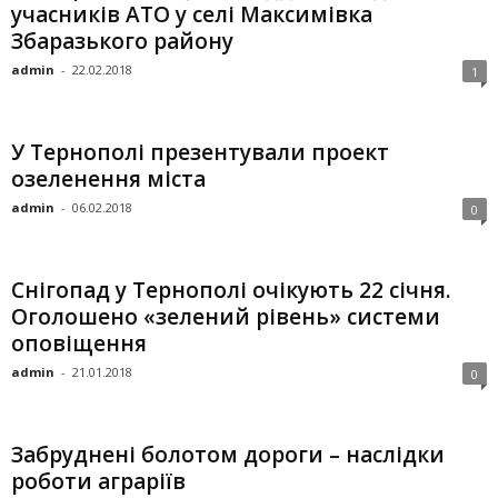
учасників АТО у селі Максимівка
Збаразького району
admin
-
22.02.2018
1
У Тернополі презентували проект
озеленення міста
admin
-
06.02.2018
0
Снігопад у Тернополі очікують 22 січня.
Оголошено «зелений рівень» системи
оповіщення
admin
-
21.01.2018
0
Забруднені болотом дороги – наслідки
роботи аграріїв