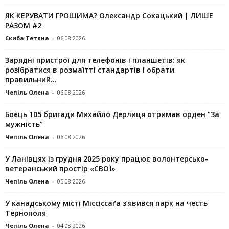
ЯК КЕРУВАТИ ГРОШИМА? Олександр Сохацький | ЛИШЕ
РАЗОМ #2
Скиба Тетяна
-
06.08.2026
Зарядні пристрої для телефонів і планшетів: як
розібратися в розмаїтті стандартів і обрати
правильний...
Чепіль Олена
-
06.08.2026
Боєць 105 бригади Михайло Дерлиця отримав орден “За
мужність”
Чепіль Олена
-
06.08.2026
У Ланівцях із грудня 2025 року працює волонтерсько-
ветеранський простір «СВОЇ»
Чепіль Олена
-
05.08.2026
У канадському місті Міссіссаґа з’явився парк на честь
Тернополя
Чепіль Олена
-
04.08.2026