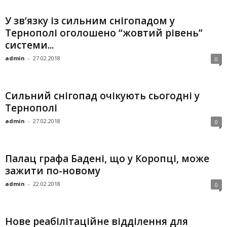
У зв’язку із сильним снігопадом у
Тернополі оголошено “жовтий рівень”
системи...
admin
-
27.02.2018
0
Сильний снігопад очікують сьогодні у
Тернополі
admin
-
27.02.2018
0
Палац графа Бадені, що у Коропці, може
зажити по-новому
admin
-
22.02.2018
0
Нове реабілітаційне відділення для