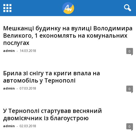
Мешканці будинку на вулиці Володимира
Великого, 1 економлять на комунальних
послугах
admin
-
14.03.2018
0
Брила зі снігу та криги впала на
автомобіль у Тернополі
admin
-
07.03.2018
0
У Тернополі стартував весняний
двомісячник із благоустрою
admin
-
02.03.2018
0