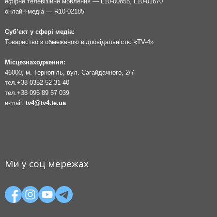
ефірне телевізійне мовлення — L10-00855, L10-01670
онлайн-медіа — R10-02185
Суб’єкт у сфері медіа:
Товариство з обмеженою відповідальністю «TV-4»
Місцезнаходження:
46000, м. Тернопіль, вул. Сагайдачного, 2/7
тел.
+38 0352 52 31 40
тел.
+38 096 89 57 039
e-mail:
tv4@tv4.te.ua
Ми у соц мережах