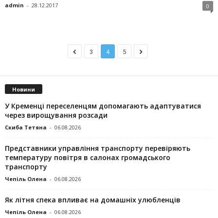
admin
-
28.12.2017
0
3
4
5
Новини
У Кременці переселенцям допомагають адаптуватися
через вирощування розсади
Скиба Тетяна
-
06.08.2026
Представники управління транспорту перевіряють
температуру повітря в салонах громадського
транспорту
Чепіль Олена
-
06.08.2026
Як літня спека впливає на домашніх улюбленців
Чепіль Олена
-
06.08.2026