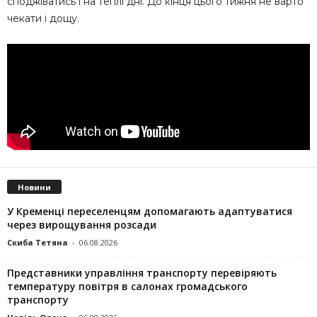
споджіватись і на теплі дні. До кінця цього тижня не варто
чекати і дощу.
Новини
У Кременці переселенцям допомагають адаптуватися
через вирощування розсади
Скиба Тетяна
-
06.08.2026
Представники управління транспорту перевіряють
температуру повітря в салонах громадського
транспорту