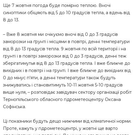
Ще 7 жовтня погода буде помірно теплою. Вночі
синоптики обіцяють від 5 до 10 градусів тепла, а вдень від
8 до 13.
– Вже 8 жовтня ми очікуємо вночі від 0 до 3 градусів
заморозки на ґрунті і місцями в повітрі, денні температури
від 8 до 13 градусів тепла. 9 жовтня по всій території і на
грунті і в повітрі заморозки від 0 до 3 градусів, денні теж
зберігатимутья від 8 до 13 градусів тепла. І вже ближче до
вихідних і в повітрі і на грунті. І вже ближче до вихідних від
0 до мінус п’яти, а денні температури також будуть
знижуватись і становитимуть 10-11 жовтня 5-10 градусів
вище нуля, – розповідає завідувач сектору організації робіт
Тернопільського обласного гідрометеоцентру Оксана
Софінська.
Ці показники будуть дещо нижчими від кліматичної норми.
Проте, кажуть у гідрометеоцентрі, у жовтні ще варто