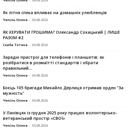
Чепіль Олена
-
06.08.2026
Як літня спека впливає на домашніх улюбленців
Чепіль Олена
-
06.08.2026
ЯК КЕРУВАТИ ГРОШИМА? Олександр Сохацький | ЛИШЕ
РАЗОМ #2
Скиба Тетяна
-
06.08.2026
Зарядні пристрої для телефонів і планшетів: як
розібратися в розмаїтті стандартів і обрати
правильний...
Чепіль Олена
-
06.08.2026
Боєць 105 бригади Михайло Дерлиця отримав орден “За
мужність”
Чепіль Олена
-
06.08.2026
У Ланівцях із грудня 2025 року працює волонтерсько-
ветеранський простір «СВОЇ»
Чепіль Олена
-
05.08.2026