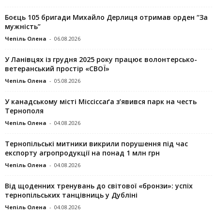
Боєць 105 бригади Михайло Дерлиця отримав орден “За
мужність”
Чепіль Олена
-
06.08.2026
У Ланівцях із грудня 2025 року працює волонтерсько-
ветеранський простір «СВОЇ»
Чепіль Олена
-
05.08.2026
У канадському місті Міссіссаґа з’явився парк на честь
Тернополя
Чепіль Олена
-
04.08.2026
Тернопільські митники викрили порушення під час
експорту агропродукції на понад 1 млн грн
Чепіль Олена
-
04.08.2026
Від щоденних тренувань до світової «бронзи»: успіх
тернопільських танцівниць у Дубліні
Чепіль Олена
-
04.08.2026