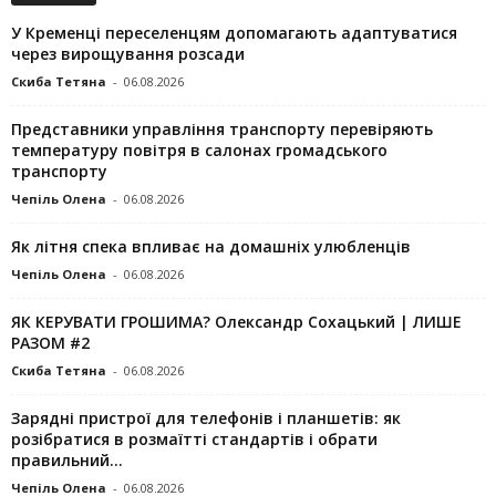
У Кременці переселенцям допомагають адаптуватися
через вирощування розсади
Скиба Тетяна
-
06.08.2026
Представники управління транспорту перевіряють
температуру повітря в салонах громадського
транспорту
Чепіль Олена
-
06.08.2026
Як літня спека впливає на домашніх улюбленців
Чепіль Олена
-
06.08.2026
ЯК КЕРУВАТИ ГРОШИМА? Олександр Сохацький | ЛИШЕ
РАЗОМ #2
Скиба Тетяна
-
06.08.2026
Зарядні пристрої для телефонів і планшетів: як
розібратися в розмаїтті стандартів і обрати
правильний...
Чепіль Олена
-
06.08.2026