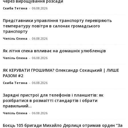
через вирощування розсади
Скиба Тетяна
-
06.08.2026
Представники управління транспорту перевіряють
температуру повітря в салонах громадського
транспорту
Чепіль Олена
-
06.08.2026
Як літня спека впливає на домашніх улюбленців
Чепіль Олена
-
06.08.2026
ЯК КЕРУВАТИ ГРОШИМА? Олександр Сохацький | ЛИШЕ
РАЗОМ #2
Скиба Тетяна
-
06.08.2026
Зарядні пристрої для телефонів і планшетів: як
розібратися в розмаїтті стандартів і обрати
правильний...
Чепіль Олена
-
06.08.2026
Боєць 105 бригади Михайло Дерлиця отримав орден “За