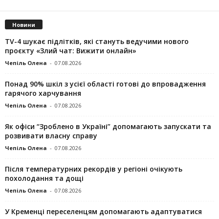
Новини
TV-4 шукає підлітків, які стануть ведучими нового
проєкту «Злий чат: Вижити онлайн»
Чепіль Олена
-
07.08.2026
Понад 90% шкіл з усієї області готові до впровадження
гарячого харчування
Чепіль Олена
-
07.08.2026
Як офіси “Зроблено в Україні” допомагають запускaти та
розвивати власну справу
Чепіль Олена
-
07.08.2026
Після температурних рекордів у регіоні очікують
похолодання та дощі
Чепіль Олена
-
07.08.2026
У Кременці переселенцям допомагають адаптуватися