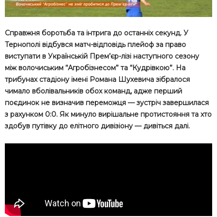
Справжня боротьба та інтрига до останніх секунд. У
Тернополі відбувся матч-відповідь плейоф за право
виступати в Українській Прем’єр-лізі наступного сезону
між волочиським “Агробізнесом” та “Кудрівкою”. На
трибунах стадіону імені Романа Шухевича зібралося
чимало вболівальників обох команд, адже перший
поєдинок не визначив переможця — зустріч завершилася
з рахунком 0:0. Як минуло вирішальне протистояння та хто
здобув путівку до елітного дивізіону — дивіться далі.