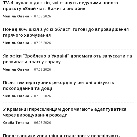
TV-4 шукає підлітків, які стануть ведучими нового
проєкту «Злий чат: Вижити онлайн»
Чепіль Олена
-
07.08.2026
Понад 90% шкіл з усієї області готові до впровадження
гарячого харчування
Чепіль Олена
-
07.08.2026
Як офіси “Зроблено в Україні” допомагають запускaти та
розвивати власну справу
Чепіль Олена
-
07.08.2026
Після температурних рекордів у регіоні очікують
похолодання та дощі
Чепіль Олена
-
07.08.2026
У Кременці переселенцям допомагають адаптуватися
через вирощування розсади
Скиба Тетяна
-
06.08.2026
Представники управління транспорту перевіряють