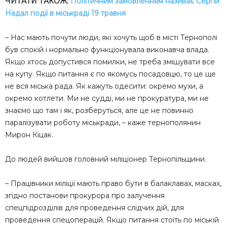
ЧИТАТИ ТАКОЖ:
Політичним замовленням називає Сергій
Надал події в міськраді 19 травня
– Нас мають почути люди, які хочуть щоб в місті Тернополі
був спокій і нормально функціонувала виконавча влада.
Якщо хтось допустився помилки, не треба змішувати все
на купу. Якщо питання є по якомусь посадовцю, то це ще
не вся міська рада. Як кажуть одесити: окремо мухи, а
окремо котлети. Ми не судді, ми не прокуратура, ми не
знаємо що там і як, розберуться, але це не повинно
паралізувати роботу міськради, – каже тернополянин
Мирон Кіцак.
До людей вийшов головний міліціонер Тернопільщини.
– Працівники міліції мають право бути в балаклавах, масках,
згідно постанови прокурора про залучення
спецпідрозділів для проведення слідчих дій, для
проведення спецоперацій. Якщо питання стоїть по міській