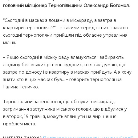
головний міліціонер Тернопільщини Олександр Богомол.
“Сьогодні в масках з ломами в міськраду, а завтра в
квартири тернополян?” – з такими серед інших плакатів
сьогодні тернополяни прийшли під обласне управління
міліції.
– Якщо сьогодні в міську раду вламуються і забирають
людину без всяких рішень судових, то я так думаю, що
завтра по доносу і в квартиру в масках прийдуть. А я хочу
знати хто в цих масках був… – говорить тернополянка
Галина Теличко.
Тернополяни занепокоєні, що обшуки в міськраді,
затримання заступника міського голови, що відбулися у
вівторок, 19 травня, можуть вплинути на вирішення
проблем міста.