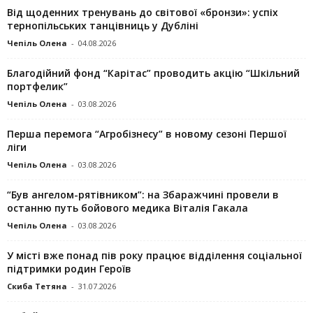
Від щоденних тренувань до світової «бронзи»: успіх
тернопільських танцівниць у Дубліні
Чепіль Олена
-
04.08.2026
Благодійний фонд “Карітас” проводить акцію “Шкільний
портфелик”
Чепіль Олена
-
03.08.2026
Перша перемога “Агробізнесу” в новому сезоні Першої
ліги
Чепіль Олена
-
03.08.2026
“Був ангелом-рятівником”: на Збаражчині провели в
останню путь бойового медика Віталія Гакала
Чепіль Олена
-
03.08.2026
У місті вже понад пів року працює відділення соціальної
підтримки родин Героїв
Скиба Тетяна
-
31.07.2026