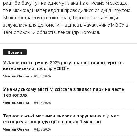
раді, бо бачу тут на одному плакаті є описано міськрада,
то в міськраді напередодні проводилися слідчі дії групою
Міністерства внутрішніх справ, Тернопільська міліція
залучалася для допомоги, – відповів начальник УМВСУ в
Тернопільській області Олександр Богомол.
Новини
У Ланівцях із грудня 2025 року працює волонтерсько-
ветеранський простір «СВОЇ»
Чепіль Олена
-
05.08.2026
У канадському місті Міссіссаґа з’явився парк на честь
Тернополя
Чепіль Олена
-
04.08.2026
Тернопільські митники викрили порушення під час
експорту агропродукції на понад 1 млн грн
Чепіль Олена
-
04.08.2026