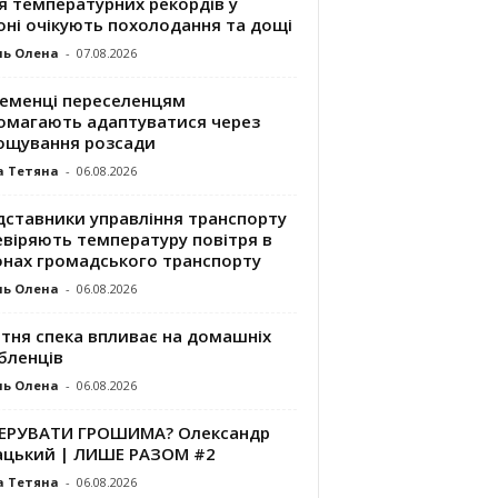
я температурних рекордів у
оні очікують похолодання та дощі
ль Олена
-
07.08.2026
ременці переселенцям
омагають адаптуватися через
ощування розсади
а Тетяна
-
06.08.2026
дставники управління транспорту
евіряють температуру повітря в
онах громадського транспорту
ль Олена
-
06.08.2026
ітня спека впливає на домашніх
бленців
ль Олена
-
06.08.2026
КЕРУВАТИ ГРОШИМА? Олександр
ацький | ЛИШЕ РАЗОМ #2
а Тетяна
-
06.08.2026