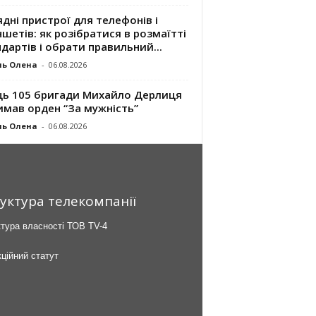
дні пристрої для телефонів і
шетів: як розібратися в розмаїтті
дартів і обрати правильний...
ль Олена
-
06.08.2026
ць 105 бригади Михайло Дерлиця
имав орден “За мужність”
ль Олена
-
06.08.2026
уктура телекомпанії
тура власності ТОВ TV-4
ційний статут