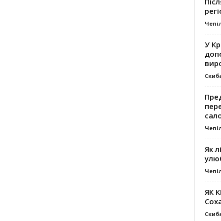
Післ
регі
Чепі
У К
доп
вир
Скиб
Пре
пер
сал
Чепі
Як л
улю
Чепі
ЯК 
Сох
Скиб