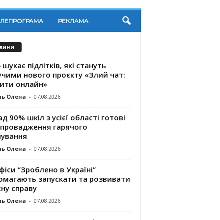
ЕЛЕПРОГРАМА
РЕКЛАМА
вини
 шукає підлітків, які стануть
учими нового проєкту «Злий чат:
ити онлайн»
ль Олена
-
07.08.2026
д 90% шкіл з усієї області готові
впровадження гарячого
чування
ль Олена
-
07.08.2026
фіси “Зроблено в Україні”
омагають запускaти та розвивати
ну справу
ль Олена
-
07.08.2026