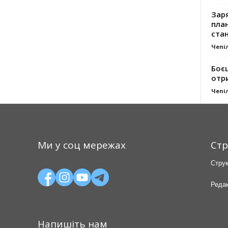
Заря
план
стан
Чепі
Боє
отр
Чепі
Ми у соц мережах
Стр
Струк
Редак
Напишіть нам