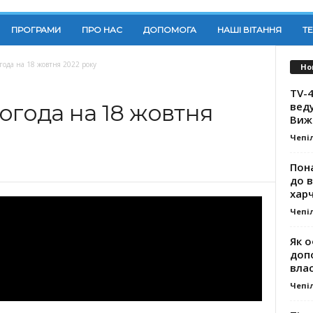
ПРОГРАМИ
ПРО НАС
ДОПОМОГА
НАШІ ВІТАННЯ
Т
года на 18 жовтня 2022 року
Но
TV-4
вед
огода на 18 жовтня
Виж
Чепі
Пона
до 
хар
Чепі
Як о
доп
влас
Чепі