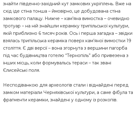
знайти південно-західний кут замкових укріплень. Вже на
схід іде стіна тонша – ймовірно, це добудована стіна
замкового палацу. Нижче – кам’яна вимостка – очевидно
тротуар – на ній знайшли кераміку трипільської культури,
якій приблизно 6 тисяч років. Ось і перша загадка – звідки
взялась трипільська кераміка поверх кам’яної вимостки 19
століття. Є дві версії – вона згорнута з вершини пагорба
під час будівництва готелю “Тернопіль” або привезена з
інших місць, коли формувальсь тераси – так звані
Єлисейські поля.
Несподіванкою для археологів стали і віднайдені перед
замком матеріали Черняхівської культури, а саме фібула та
фрагменти кераміки, знайдені у одному із розкопів.