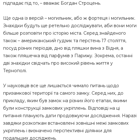
підпадає під то, – вважає Богдан Строцень.
Ще одна із версій – могильник, або ж фортеця і могильник.
Знахідки будуть ще ретельно досліджувати, аби вони моги
більше розповіти про історію міста. Серед знайденого
також – американський гудзик та перстень 17 століття,
посуд різних періодів, дно від пляшки вина з Відня, а
також пляшечка від парфумів з Парижу. Зокрема, останні
дві знахідки свідчать про високий рівень життя у
Тернополі.
У науковців все ще лишається чимало питань щодо
призамкової території та самого замку. Серед них, до
прикладу, яким був замок на різних його етапах, якими
були конструкції замкових укріплень. Відповіді на ці
питання планують дати продовжуючи дослідження. Наразі
завдяки розкопкам встановлені зовнішні межі замкових
укріплень і визначено перспективні ділянки для
подальших досліджень.