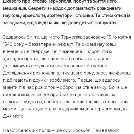
цікавого про історію Тернополя, побут та життя його
мешканців. Секрети знахідок допомагають розкривати
науковці археологи, архітектори, історики. Та стикаються із
загадками, відповіді на які ще доведеться пошукати.
Здавалось би, те, що місто Тернопіль засноване 15-го квітня
1540 року – беззаперечний факт. Та окремі науковці
впевнені: це твердження помилкове. Підкріпити їх
здогадки про те, що наше місто набагато старше
допоможуть результати археологічних розкопок.
Дослідження розпочали влітку цього року, зараз же фахівці
підбивають підсумки зробленого. Перше, що вдалось
знайти під час розкопок – оборонна стіна замку. Вона ще
недокопана, вниз іде приблизно ще на стільки ж, на
скільки її видно над поверхнею землі. Товщина стіни – три
метри. Ця знахідка стала подарунком для тернополян до
Дня міста.
На Єлисейських полях – ще один розкоп. Там вдалося