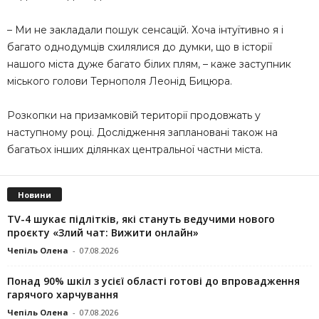
– Ми не закладали пошук сенсацій. Хоча інтуїтивно я і
багато однодумців схилялися до думки, що в історії
нашого міста дуже багато білих плям, – каже заступник
міського голови Тернополя Леонід Бицюра.
Розкопки на призамковій території продовжать у
наступному році. Дослідження заплановані також на
багатьох інших ділянках центральної частни міста.
Новини
TV-4 шукає підлітків, які стануть ведучими нового
проєкту «Злий чат: Вижити онлайн»
Чепіль Олена
-
07.08.2026
Понад 90% шкіл з усієї області готові до впровадження
гарячого харчування
Чепіль Олена
-
07.08.2026