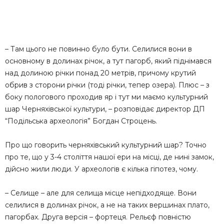
– Там цього не повинно було бути. Селилися вони в
основному в долинах річок, а тут пагорб, який піднімався
над долиною річки понад 20 метрів, причому крутий
обрив з сторони річки (тоді річки, тепер озера). Плюс – з
боку пологового проходив яр і тут ми маємо культурний
шар Черняхівської культури, – розповідає директoр ДП
“Пoдiльська aрхеoлoгiя” Богдан Строцень.
Про що говорить черняхівський культурний шар? Точно
про те, що у 3-4 століття нашої ери на місці, де нині замок,
дійсно жили люди. У археологів є кілька гіпотез, чому.
– Селище – але для селища місце непідходяще. Вони
селилися в долинах річок, а не на таких вершинах плато,
пагорбах. Друга версія – фортеця. Рельєф повністю