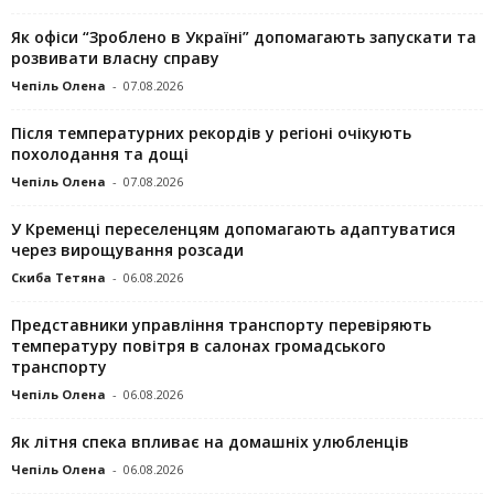
Як офіси “Зроблено в Україні” допомагають запускaти та
розвивати власну справу
Чепіль Олена
-
07.08.2026
Після температурних рекордів у регіоні очікують
похолодання та дощі
Чепіль Олена
-
07.08.2026
У Кременці переселенцям допомагають адаптуватися
через вирощування розсади
Скиба Тетяна
-
06.08.2026
Представники управління транспорту перевіряють
температуру повітря в салонах громадського
транспорту
Чепіль Олена
-
06.08.2026
Як літня спека впливає на домашніх улюбленців
Чепіль Олена
-
06.08.2026