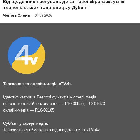
Від щоденних тренувань до світової «бронзи»: успіх
тернопільських танцівниць у Дубліні
Чепіль Олена
-
04.08.2026
Телеканал та онлайн-медіа «TV-4»
Ідентифікатори в Реєстрі суб’єктів у сфері медіа:
ефірне телевізійне мовлення — L10-00855, L10-01670
онлайн-медіа — R10-02185
Суб’єкт у сфері медіа:
Товариство з обмеженою відповідальністю «TV-4»