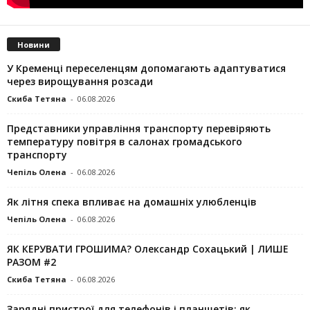
Новини
У Кременці переселенцям допомагають адаптуватися
через вирощування розсади
Скиба Тетяна
-
06.08.2026
Представники управління транспорту перевіряють
температуру повітря в салонах громадського
транспорту
Чепіль Олена
-
06.08.2026
Як літня спека впливає на домашніх улюбленців
Чепіль Олена
-
06.08.2026
ЯК КЕРУВАТИ ГРОШИМА? Олександр Сохацький | ЛИШЕ
РАЗОМ #2
Скиба Тетяна
-
06.08.2026
Зарядні пристрої для телефонів і планшетів: як