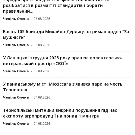
розібратися в розмаїтті стандартів і обрати
правильний...
Чепіль Олена
-
06.08.2026
Боєць 105 бригади Михайло Дерлиця отримав орден “За
мужність”
Чепіль Олена
-
06.08.2026
У Ланівцях із грудня 2025 року працює волонтерсько-
ветеранський простір «СВОЇ»
Чепіль Олена
-
05.08.2026
У канадському місті Міссіссаґа з’явився парк на честь
Тернополя
Чепіль Олена
-
04.08.2026
Тернопільські митники викрили порушення під час
експорту агропродукції на понад 1 млн грн
Чепіль Олена
-
04.08.2026