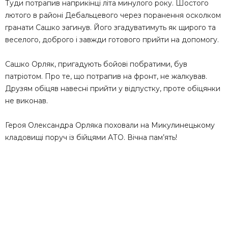
Туди потрапив наприкінці літа минулого року. Шостого
лютого в районі Дебальцевого через поранення осколком
гранати Сашко загинув. Його згадуватимуть як щирого та
веселого, доброго і завжди готового прийти на допомогу.
Сашко Орляк, пригадують бойові побратими, був
патріотом. Про те, що потрапив на фронт, не жалкував.
Друзям обіцяв навесні прийти у відпустку, проте обіцянки
не виконав.
Героя Олександра Орляка поховали на Микулинецькому
кладовищі поруч із бійцями АТО. Вічна пам’ять!