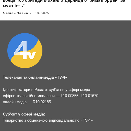
Боєць 105 бригади Михайло Дерлиця отримав орден “За
мужність”
Чепіль Олена
-
06.08.2026
Телеканал та онлайн-медіа «TV-4»
Ідентифікатори в Реєстрі суб’єктів у сфері медіа:
ефірне телевізійне мовлення — L10-00855, L10-01670
онлайн-медіа — R10-02185
Суб’єкт у сфері медіа:
Товариство з обмеженою відповідальністю «TV-4»