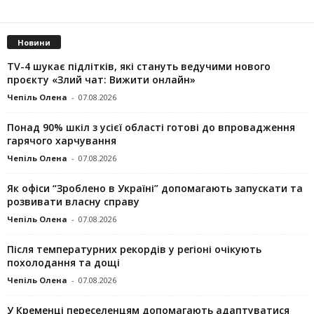
Новини
TV-4 шукає підлітків, які стануть ведучими нового
проєкту «Злий чат: Вижити онлайн»
Чепіль Олена
-
07.08.2026
Понад 90% шкіл з усієї області готові до впровадження
гарячого харчування
Чепіль Олена
-
07.08.2026
Як офіси “Зроблено в Україні” допомагають запускaти та
розвивати власну справу
Чепіль Олена
-
07.08.2026
Після температурних рекордів у регіоні очікують
похолодання та дощі
Чепіль Олена
-
07.08.2026
У Кременці переселенцям допомагають адаптуватися