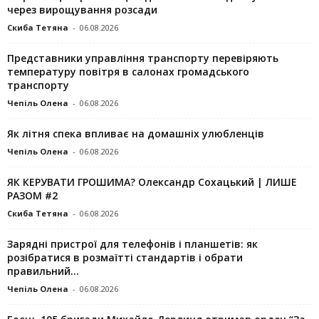
через вирощування розсади
Скиба Тетяна
-
06.08.2026
Представники управління транспорту перевіряють
температуру повітря в салонах громадського
транспорту
Чепіль Олена
-
06.08.2026
Як літня спека впливає на домашніх улюбленців
Чепіль Олена
-
06.08.2026
ЯК КЕРУВАТИ ГРОШИМА? Олександр Сохацький | ЛИШЕ
РАЗОМ #2
Скиба Тетяна
-
06.08.2026
Зарядні пристрої для телефонів і планшетів: як
розібратися в розмаїтті стандартів і обрати
правильний...
Чепіль Олена
-
06.08.2026