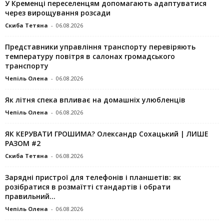
У Кременці переселенцям допомагають адаптуватися
через вирощування розсади
Скиба Тетяна
-
06.08.2026
Представники управління транспорту перевіряють
температуру повітря в салонах громадського
транспорту
Чепіль Олена
-
06.08.2026
Як літня спека впливає на домашніх улюбленців
Чепіль Олена
-
06.08.2026
ЯК КЕРУВАТИ ГРОШИМА? Олександр Сохацький | ЛИШЕ
РАЗОМ #2
Скиба Тетяна
-
06.08.2026
Зарядні пристрої для телефонів і планшетів: як
розібратися в розмаїтті стандартів і обрати
правильний...
Чепіль Олена
-
06.08.2026