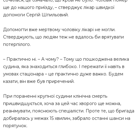
сочилася, це означало, що крові не було. Чоловік помер
ще до нашого приїзду, – стверджує лікар швидкої
допомоги Сергій Шпильовий.
Допомогти вже мертвому чоловіку лікарі не могли.
Стверджують, що людям теж не вдалось би врятувати
потерпілого.
– Практично ні. – А чому? – Тому що пошкоджена велика
судина, яка знаходиться глибоко. І пережати її навіть в
умовах стаціонара – це практично дуже важко. Будем
казати, він вже був приречений.
При пораненні крупної судини клінічна смерть
пришвидшується, хоча за цей час хворого ще можна,
реанімувати, пояснюють спеціалісти. Проте те, що бригада
добиралась у межах 15 хвилин, забрало останні шанси на
порятунок.