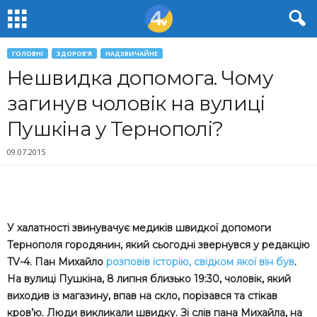
ГОЛОВНІ
ЗДОРОВ'Я
НАДЗВИЧАЙНЕ
Нешвидка допомога. Чому
загинув чоловік на вулиці
Пушкіна у Тернополі?
09.07.2015
У халатності звинувачує медиків швидкої допомоги
Тернополя городянин, який сьогодні звернувся у редакцію
TV-4. Пан Михайло
розповів історію, свідком якої він був
.
На вулиці Пушкіна, 8 липня близько 19:30, чоловік, який
виходив із магазину, впав на скло, порізався та стікав
кров’ю. Люди викликали швидку. Зі слів пана Михайла, на