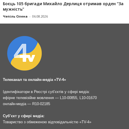
Боєць 105 бригади Михайло Дерлиця отримав орден “За
мужність”
Чепіль Олена
-
06.08.2026
Телеканал та онлайн-медіа «TV-4»
Ідентифікатори в Реєстрі суб’єктів у сфері медіа:
ефірне телевізійне мовлення — L10-00855, L10-01670
онлайн-медіа — R10-02185
Суб’єкт у сфері медіа:
Товариство з обмеженою відповідальністю «TV-4»