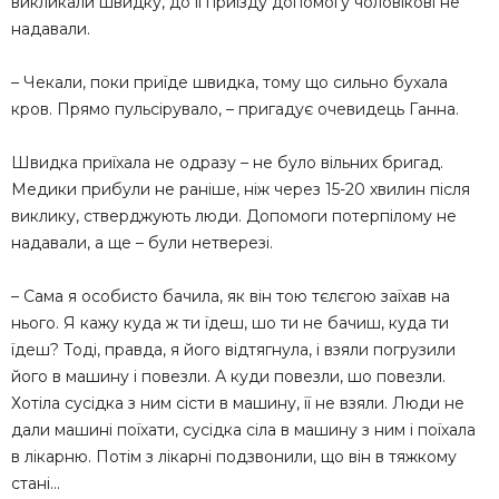
викликали швидку, до її приїзду допомогу чоловікові не
надавали.
– Чекали, поки приїде швидка, тому що сильно бухала
кров. Прямо пульсірувало, – пригадує очевидець Ганна.
Швидка приїхала не одразу – не було вільних бригад.
Медики прибули не раніше, ніж через 15-20 хвилин після
виклику, стверджують люди. Допомоги потерпілому не
надавали, а ще – були нетверезі.
– Сама я особисто бачила, як він тою тєлєгою заїхав на
нього. Я кажу куда ж ти їдеш, шо ти не бачиш, куда ти
їдеш? Тоді, правда, я його відтягнула, і взяли погрузили
його в машину і повезли. А куди повезли, шо повезли.
Хотіла сусідка з ним сісти в машину, її не взяли. Люди не
дали машині поїхати, сусідка сіла в машину з ним і поїхала
в лікарню. Потім з лікарні подзвонили, що він в тяжкому
стані…