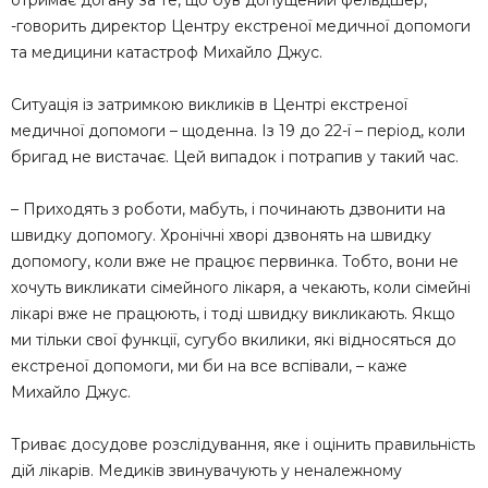
отримає догану за те, що був допущений фельдшер,
-говорить директор Центру екстреної медичної допомоги
та медицини катастроф Михайло Джус.
Ситуація із затримкою викликів в Центрі екстреної
медичної допомоги – щоденна. Із 19 до 22-ї – період, коли
бригад не вистачає. Цей випадок і потрапив у такий час.
– Приходять з роботи, мабуть, і починають дзвонити на
швидку допомогу. Хронічні хворі дзвонять на швидку
допомогу, коли вже не працює первинка. Тобто, вони не
хочуть викликати сімейного лікаря, а чекають, коли сімейні
лікарі вже не працюють, і тоді швидку викликають. Якщо
ми тільки свої функції, сугубо вкилики, які відносяться до
екстреної допомоги, ми би на все вспівали, – каже
Михайло Джус.
Триває досудове розслідування, яке і оцінить правильність
дій лікарів. Медиків звинувачують у неналежному