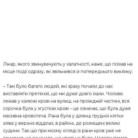
Лікар, якого звинувачують у халатності, каже, що поїхав на
місце події одразу, як звільнився із попереднього виклику.
– Там було багато людей, які зразу почали до нас
виставляти претензії, що ми дуже довго їхали. Чоловік
лежав у калюжі крові на вулиці, на проїжджій частині, вся
сорочка була у згустках крові – це означає, що була дуже
масивна кровотеча. Рана була у ділянці грудної клітки
зліва у верхніх відділах, в районі, де розміщені великі
судини. Так що при моєму огляді із рани кров уже не