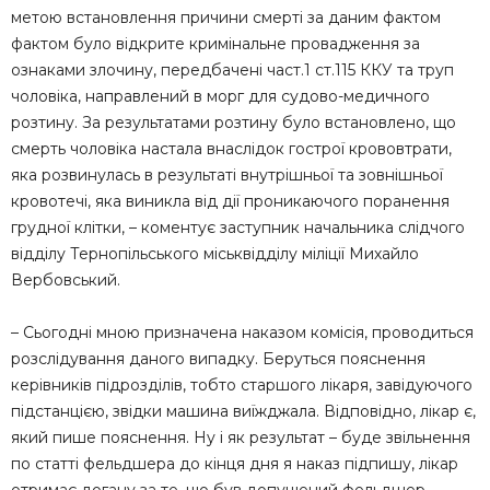
метою встановлення причини смерті за даним фактом
фактом було відкрите кримінальне провадження за
ознаками злочину, передбачені част.1 ст.115 ККУ та труп
чоловіка, направлений в морг для судово-медичного
розтину. За результатами розтину було встановлено, що
смерть чоловіка настала внаслідок гострої крововтрати,
яка розвинулась в результаті внутрішньої та зовнішньої
кровотечі, яка виникла від дії проникаючого поранення
грудної клітки, – коментує заступник начальника слідчого
відділу Тернопільського міськвідділу міліції Михайло
Вербовський.
– Сьогодні мною призначена наказом комісія, проводиться
розслідування даного випадку. Беруться пояснення
керівників підрозділів, тобто старшого лікаря, завідуючого
підстанцією, звідки машина виїжджала. Відповідно, лікар є,
який пише пояснення. Ну і як результат – буде звільнення
по статті фельдшера до кінця дня я наказ підпишу, лікар