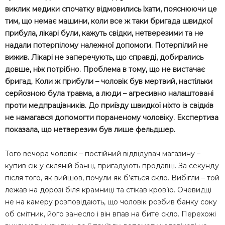
виклик медики спочатку відмовились їхати, пояснюючи це
тим, що немає машини, коли все ж таки бригада швидкої
прибула, лікарі були, кажуть свідки, нетверезими та не
надали потерпілому належної допомоги. Потерпілий не
вижив. Лікарі не заперечують, що справді, добирались
довше, ніж потрібно. Проблема в тому, що не вистачає
бригад. Коли ж прибули – чоловік був мертвий, настільки
серйозною була травма, а люди – агресивно налаштовані
проти медпрацівників. До приїзду швидкої ніхто із свідків
не намагався допомогти пораненому чоловіку. Експертиза
показала, що нетверезим був лише фельдшер.
Того вечора чоловік – постійний відвідувач магазину –
купив сік у скляній банці, пригадують продавці. За секунду
після того, як вийшов, почули як б’ється скло. Вибігли – той
лежав на дорозі біля крамниці та стікав кров’ю. Очевидці
не на камеру розповідають, що чоловік розбив банку соку
об смітник, його занесло і він впав на бите скло. Перехожі