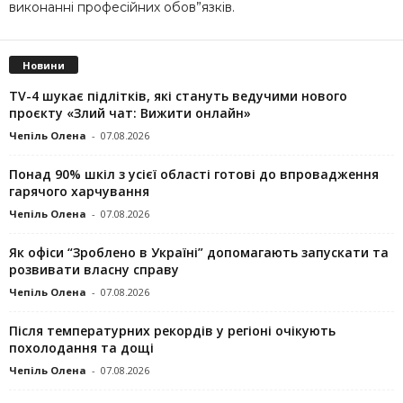
виконанні професійних обов”язків.
Новини
TV-4 шукає підлітків, які стануть ведучими нового
проєкту «Злий чат: Вижити онлайн»
Чепіль Олена
-
07.08.2026
Понад 90% шкіл з усієї області готові до впровадження
гарячого харчування
Чепіль Олена
-
07.08.2026
Як офіси “Зроблено в Україні” допомагають запускaти та
розвивати власну справу
Чепіль Олена
-
07.08.2026
Після температурних рекордів у регіоні очікують
похолодання та дощі
Чепіль Олена
-
07.08.2026