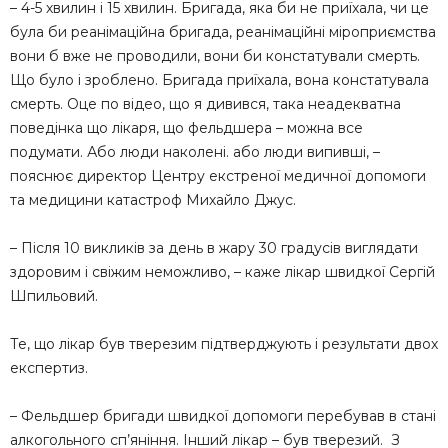
– 4-5 хвилин і 15 хвилин. Бригада, яка би не приїхала, чи це
була би реанімаційна бригада, реанімаційні міроприємства
вони б вже не проводили, вони би констатували смерть.
Що було і зроблено. Бригада приїхала, вона констатувала
смерть. Оце по відео, що я дивився, така неадекватна
поведінка що лікаря, що фельдшера – можна все
подумати. Або люди наколені. або люди випивші, –
пояснює директор Центру екстреної медичної допомоги
та медицини катастроф Михайло Джус.
– Після 10 викликів за день в жару 30 градусів виглядати
здоровим і свіжим неможливо, – каже лікар швидкої Сергій
Шпильовий.
Те, що лікар був тверезим підтверджують і результати двох
експертиз.
– Фельдшер бригади швидкої допомоги перебував в стані
алкогольного сп’яніння. Інший лікар – був тверезий. З