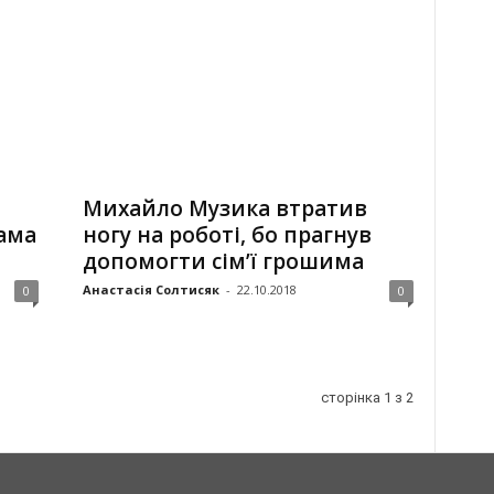
Михайло Музика втратив
сама
ногу на роботі, бо прагнув
допомогти сім’ї грошима
Анастасія Солтисяк
-
22.10.2018
0
0
сторінка 1 з 2