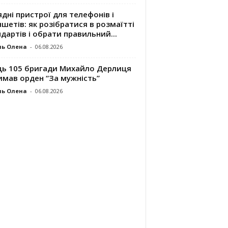
дні пристрої для телефонів і
шетів: як розібратися в розмаїтті
дартів і обрати правильний...
ль Олена
-
06.08.2026
ць 105 бригади Михайло Дерлиця
имав орден “За мужність”
ль Олена
-
06.08.2026