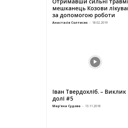
Отримавши сильні травм
мешканець Козови лікува
за допомогою роботи
Анастасія Солтисяк
-
18.02.2019
Іван Твердохліб. – Виклик
долі #5
Мар'яна Судова
-
13.11.2018