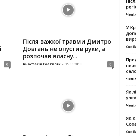
Післ
регі
Чепі
У К
доп
вир
Після важкої травми Дмитро
Скиб
й
Довгань не опустив руки, а
розпочав власну...
Пре
Анастасія Солтисяк
-
15.03.2019
0
0
пер
сал
Чепі
Як л
улю
Чепі
ЯК 
Сох
Скиб