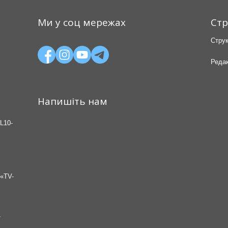
Ми у соц мережах
Стр
Струк
Редак
Напишіть нам
L10-
«TV-
7