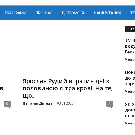
ПРОГРАМИ
ПРО НАС
ДОПОМОГА
НАШІ ВІТАННЯ
Т
Но
TV-4
вед
Виж
Чепі
Пона
до 
–
Ярослав Рудий втратив дві з
хар
ав
половиною літра крові. На те,
Чепі
що...
Як о
Наталія Дягель
-
03.01.2020
0
0
доп
влас
Чепі