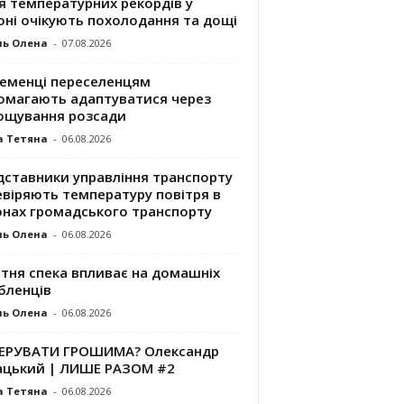
я температурних рекордів у
оні очікують похолодання та дощі
ль Олена
-
07.08.2026
ременці переселенцям
омагають адаптуватися через
ощування розсади
а Тетяна
-
06.08.2026
дставники управління транспорту
евіряють температуру повітря в
онах громадського транспорту
ль Олена
-
06.08.2026
ітня спека впливає на домашніх
бленців
ль Олена
-
06.08.2026
КЕРУВАТИ ГРОШИМА? Олександр
ацький | ЛИШЕ РАЗОМ #2
а Тетяна
-
06.08.2026