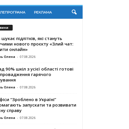
ЕЛЕПРОГРАМА
РЕКЛАМА
вини
 шукає підлітків, які стануть
учими нового проєкту «Злий чат:
ити онлайн»
ль Олена
-
07.08.2026
д 90% шкіл з усієї області готові
впровадження гарячого
чування
ль Олена
-
07.08.2026
фіси “Зроблено в Україні”
омагають запускaти та розвивати
ну справу
ль Олена
-
07.08.2026