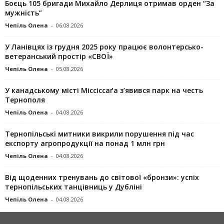
Боєць 105 бригади Михайло Дерлиця отримав орден “За
мужність”
Чепіль Олена
-
06.08.2026
У Ланівцях із грудня 2025 року працює волонтерсько-
ветеранський простір «СВОЇ»
Чепіль Олена
-
05.08.2026
У канадському місті Міссіссаґа з’явився парк на честь
Тернополя
Чепіль Олена
-
04.08.2026
Тернопільські митники викрили порушення під час
експорту агропродукції на понад 1 млн грн
Чепіль Олена
-
04.08.2026
Від щоденних тренувань до світової «бронзи»: успіх
тернопільських танцівниць у Дубліні
Чепіль Олена
-
04.08.2026