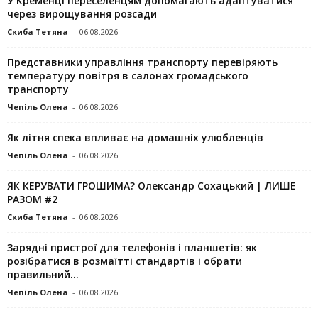
У Кременці переселенцям допомагають адаптуватися
через вирощування розсади
Скиба Тетяна
-
06.08.2026
Представники управління транспорту перевіряють
температуру повітря в салонах громадського
транспорту
Чепіль Олена
-
06.08.2026
Як літня спека впливає на домашніх улюбленців
Чепіль Олена
-
06.08.2026
ЯК КЕРУВАТИ ГРОШИМА? Олександр Сохацький | ЛИШЕ
РАЗОМ #2
Скиба Тетяна
-
06.08.2026
Зарядні пристрої для телефонів і планшетів: як
розібратися в розмаїтті стандартів і обрати
правильний...
Чепіль Олена
-
06.08.2026