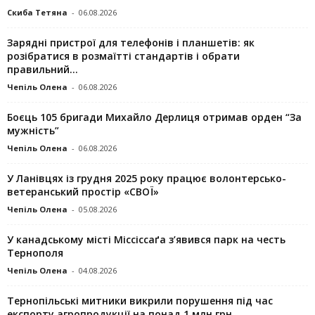
Скиба Тетяна
-
06.08.2026
Зарядні пристрої для телефонів і планшетів: як
розібратися в розмаїтті стандартів і обрати
правильний...
Чепіль Олена
-
06.08.2026
Боєць 105 бригади Михайло Дерлиця отримав орден “За
мужність”
Чепіль Олена
-
06.08.2026
У Ланівцях із грудня 2025 року працює волонтерсько-
ветеранський простір «СВОЇ»
Чепіль Олена
-
05.08.2026
У канадському місті Міссіссаґа з’явився парк на честь
Тернополя
Чепіль Олена
-
04.08.2026
Тернопільські митники викрили порушення під час
експорту агропродукції на понад 1 млн грн