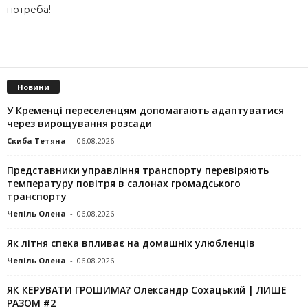
потреба!
Новини
У Кременці переселенцям допомагають адаптуватися
через вирощування розсади
Скиба Тетяна
-
06.08.2026
Представники управління транспорту перевіряють
температуру повітря в салонах громадського
транспорту
Чепіль Олена
-
06.08.2026
Як літня спека впливає на домашніх улюбленців
Чепіль Олена
-
06.08.2026
ЯК КЕРУВАТИ ГРОШИМА? Олександр Сохацький | ЛИШЕ
РАЗОМ #2