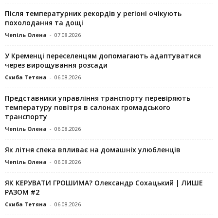
Після температурних рекордів у регіоні очікують
похолодання та дощі
Чепіль Олена
-
07.08.2026
У Кременці переселенцям допомагають адаптуватися
через вирощування розсади
Скиба Тетяна
-
06.08.2026
Представники управління транспорту перевіряють
температуру повітря в салонах громадського
транспорту
Чепіль Олена
-
06.08.2026
Як літня спека впливає на домашніх улюбленців
Чепіль Олена
-
06.08.2026
ЯК КЕРУВАТИ ГРОШИМА? Олександр Сохацький | ЛИШЕ
РАЗОМ #2
Скиба Тетяна
-
06.08.2026