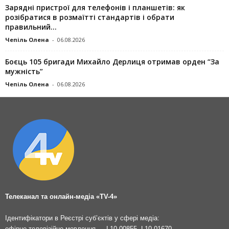
Зарядні пристрої для телефонів і планшетів: як
розібратися в розмаїтті стандартів і обрати
правильний...
Чепіль Олена
-
06.08.2026
Боєць 105 бригади Михайло Дерлиця отримав орден “За
мужність”
Чепіль Олена
-
06.08.2026
Телеканал та онлайн-медіа «TV-4»
Ідентифікатори в Реєстрі суб’єктів у сфері медіа:
ефірне телевізійне мовлення — L10-00855, L10-01670