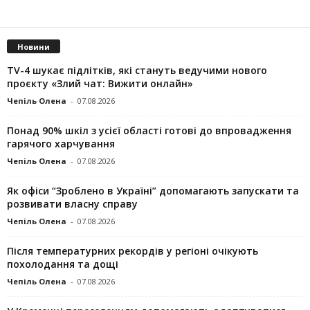
Новини
TV-4 шукає підлітків, які стануть ведучими нового
проєкту «Злий чат: Вижити онлайн»
Чепіль Олена
-
07.08.2026
Понад 90% шкіл з усієї області готові до впровадження
гарячого харчування
Чепіль Олена
-
07.08.2026
Як офіси “Зроблено в Україні” допомагають запускaти та
розвивати власну справу
Чепіль Олена
-
07.08.2026
Після температурних рекордів у регіоні очікують
похолодання та дощі
Чепіль Олена
-
07.08.2026