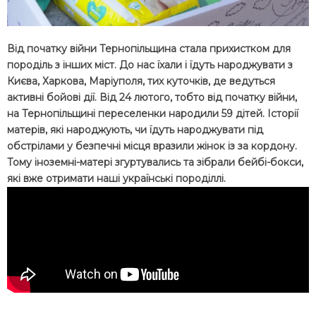
Від початку війни Тернопільщина стала прихистком для
породіль з інших міст. До нас їхали і їдуть народжувати з
Києва, Харкова, Маріуполя, тих куточків, де ведуться
активні бойові дії. Від 24 лютого, тобто від початку війни,
на Тернопільщині переселенки народили 59 дітей. Історії
матерів, які народжують, чи їдуть народжувати під
обстрілами у безпечні місця вразили жінок із за кордону.
Тому іноземні-матері згуртувались та зібрали бейбі-бокси,
які вже отримати наші українські породіллі.