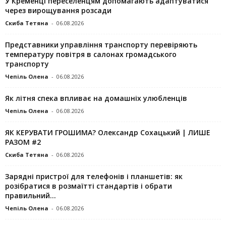
У Кременці переселенцям допомагають адаптуватися
через вирощування розсади
Скиба Тетяна
-
06.08.2026
Представники управління транспорту перевіряють
температуру повітря в салонах громадського
транспорту
Чепіль Олена
-
06.08.2026
Як літня спека впливає на домашніх улюбленців
Чепіль Олена
-
06.08.2026
ЯК КЕРУВАТИ ГРОШИМА? Олександр Сохацький | ЛИШЕ
РАЗОМ #2
Скиба Тетяна
-
06.08.2026
Зарядні пристрої для телефонів і планшетів: як
розібратися в розмаїтті стандартів і обрати
правильний...
Чепіль Олена
-
06.08.2026