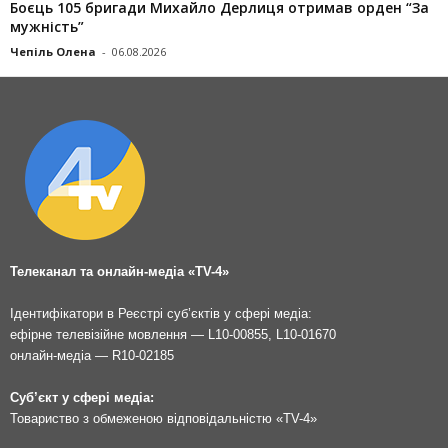
Боєць 105 бригади Михайло Дерлиця отримав орден “За
мужність”
Чепіль Олена
-
06.08.2026
Телеканал та онлайн-медіа «TV-4»
Ідентифікатори в Реєстрі суб’єктів у сфері медіа:
ефірне телевізійне мовлення — L10-00855, L10-01670
онлайн-медіа — R10-02185
Суб’єкт у сфері медіа:
Товариство з обмеженою відповідальністю «TV-4»