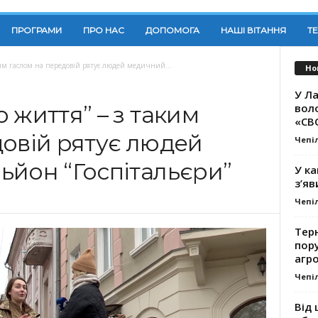
ПРОГРАМИ
ПРО НАС
ДОПОМОГА
НАШІ ВІТАННЯ
Т
ким гаслом на передовій рятує людей медичний...
Но
У Ла
вол
 життя” – з таким
«СВ
довій рятує людей
Чепі
ьйон “Госпітальєри”
У ка
з’яв
Чепі
Тер
пору
агро
Чепі
Від 