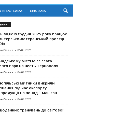
ЕЛЕПРОГРАМА
РЕКЛАМА
вини
нівцях із грудня 2025 року працює
онтерсько-ветеранський простір
ОЇ»
ль Олена
-
05.08.2026
надському місті Міссіссаґа
ився парк на честь Тернополя
ль Олена
-
04.08.2026
нопільські митники викрили
шення під час експорту
продукції на понад 1 млн грн
ль Олена
-
04.08.2026
щоденних тренувань до світової