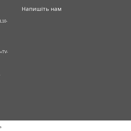
Напишіть нам
L10-
«TV-
7
а