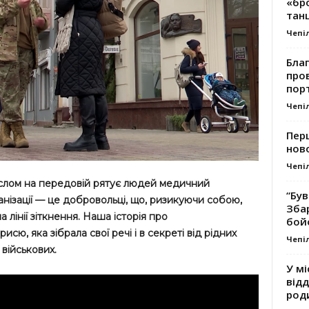
«бро
танц
Чепі
Благ
про
пор
Чепі
Перш
ново
Чепі
аслом на передовій рятує людей медичний
“Був
анізації — це добровольці, що, ризикуючи собою,
Зба
інії зіткнення. Наша історія про
бой
ю, яка зібрала свої речі і в секреті від рідних
Чепі
 військових.
У мі
відд
род