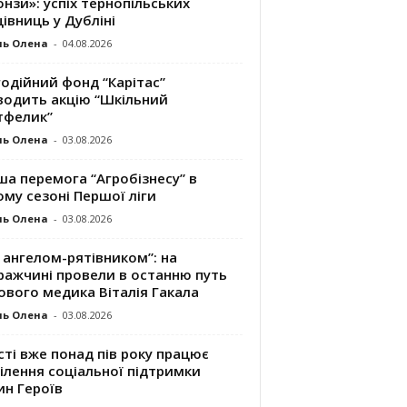
нзи»: успіх тернопільських
івниць у Дубліні
ль Олена
-
04.08.2026
одійний фонд “Карітас”
водить акцію “Шкільний
тфелик”
ль Олена
-
03.08.2026
а перемога “Агробізнесу” в
му сезоні Першої ліги
ль Олена
-
03.08.2026
 ангелом-рятівником”: на
ражчині провели в останню путь
ового медика Віталія Гакала
ль Олена
-
03.08.2026
сті вже понад пів року працює
ілення соціальної підтримки
ин Героїв