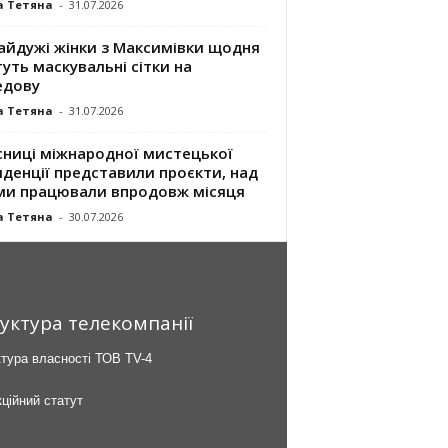
а Тетяна
-
31.07.2026
айдужі жінки з Максимівки щодня
уть маскувальні сітки на
едову
а Тетяна
-
31.07.2026
сниці міжнародної мистецької
денції представили проєкти, над
ми працювали впродовж місяця
а Тетяна
-
30.07.2026
уктура телекомпанії
тура власності ТОВ TV-4
ційний статут