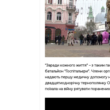
“Заради кожного життя” – з таким г
батальйон “Госпітальєри”. Члени орг
надають першу медичну допомогу на л
двадцятиоднорічну тернополянку Орис
поїхала на війну рятувати поранених