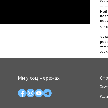
Скиб
Неб
плет
пер
Скиб
Уча
рези
яки
Скиб
Ми у соц мережах
Стр
Струк
Редак