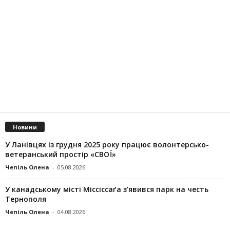
Новини
У Ланівцях із грудня 2025 року працює волонтерсько-
ветеранський простір «СВОЇ»
Чепіль Олена
-
05.08.2026
У канадському місті Міссіссаґа з’явився парк на честь
Тернополя
Чепіль Олена
-
04.08.2026