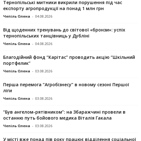
Тернопільські митники викрили порушення під час
експорту агропродукції на понад 1 млн грн
Чепіль Олена
-
04.08.2026
Від щоденних тренувань до світової «бронзи»: успіх
тернопільських танцівниць у Дубліні
Чепіль Олена
-
04.08.2026
Благодійний фонд “Карітас” проводить акцію “Шкільний
портфелик”
Чепіль Олена
-
03.08.2026
Перша перемога “Агробізнесу” в новому сезоні Першої
ліги
Чепіль Олена
-
03.08.2026
“Був ангелом-рятівником”: на Збаражчині провели в
останню путь бойового медика Віталія Гакала
Чепіль Олена
-
03.08.2026
У місті вже понад пів року працює відділення соціальної