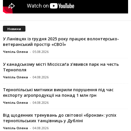
Новини
У Ланівцях із грудня 2025 року працює волонтерсько-
ветеранський простір «СВОЇ»
Чепіль Олена
-
05.08.2026
У канадському місті Міссіссаґа з’явився парк на честь
Тернополя
Чепіль Олена
-
04.08.2026
Тернопільські митники викрили порушення під час
експорту агропродукції на понад 1 млн грн
Чепіль Олена
-
04.08.2026
Від щоденних тренувань до світової «бронзи»: успіх
тернопільських танцівниць у Дубліні
Чепіль Олена
-
04.08.2026