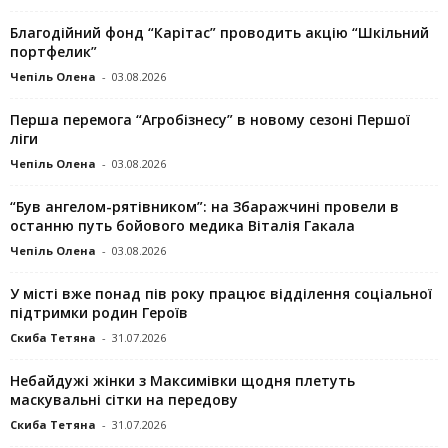
Благодійний фонд “Карітас” проводить акцію “Шкільний
портфелик”
Чепіль Олена
-
03.08.2026
Перша перемога “Агробізнесу” в новому сезоні Першої
ліги
Чепіль Олена
-
03.08.2026
“Був ангелом-рятівником”: на Збаражчині провели в
останню путь бойового медика Віталія Гакала
Чепіль Олена
-
03.08.2026
У місті вже понад пів року працює відділення соціальної
підтримки родин Героїв
Скиба Тетяна
-
31.07.2026
Небайдужі жінки з Максимівки щодня плетуть
маскувальні сітки на передову
Скиба Тетяна
-
31.07.2026