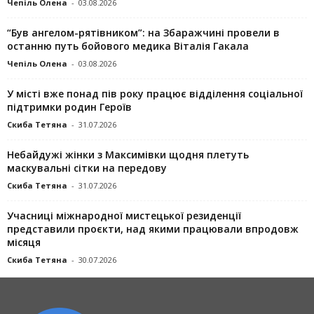
Чепіль Олена
-
03.08.2026
“Був ангелом-рятівником”: на Збаражчині провели в
останню путь бойового медика Віталія Гакала
Чепіль Олена
-
03.08.2026
У місті вже понад пів року працює відділення соціальної
підтримки родин Героїв
Скиба Тетяна
-
31.07.2026
Небайдужі жінки з Максимівки щодня плетуть
маскувальні сітки на передову
Скиба Тетяна
-
31.07.2026
Учасниці міжнародної мистецької резиденції
представили проєкти, над якими працювали впродовж
місяця
Скиба Тетяна
-
30.07.2026