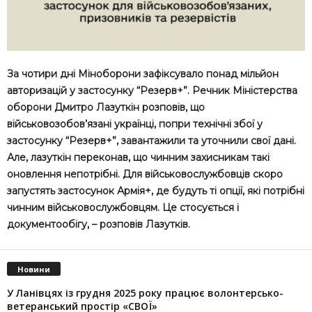
​За чотири дні Міноборони зафіксувало понад мільйон
авторизацій у застосунку “Резерв+”. Речник Міністерства
оборони Дмитро Лазуткін розповів, що
військовозобов’язані українці, попри технічні збої у
застосунку “Резерв+”, завантажили та уточнили свої дані.
Але, лазуткін переконав, що чинним захисникам такі
оновлення непотрібні. Для військовослужбовців скоро
запустять застосунок Армія+, де будуть ті опції, які потрібні
чинним військовослужбовцям. Це стосується і
документообігу, – розповів Лазутків.
Новини
У Ланівцях із грудня 2025 року працює волонтерсько-
ветеранський простір «СВОЇ»