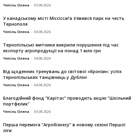
Чепіль Олена
-
05.08.2026
У канадському місті Міссіссаґа з’явився парк на честь
Тернополя
Чепіль Олена
-
04.08.2026
Тернопільські митники викрили порушення під час
експорту агропродукції на понад 1 млн грн
Чепіль Олена
-
04.08.2026
Від щоденних тренувань до світової «бронзи»: успіх
тернопільських танцівниць у Дубліні
Чепіль Олена
-
04.08.2026
Благодійний фонд “Карітас” проводить акцію “Шкільний
портфелик”
Чепіль Олена
-
03.08.2026
Перша перемога “Агробізнесу” в новому сезоні Першої
ліги