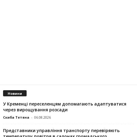
Новини
У Кременці переселенцям допомагають адаптуватися
через вирощування розсади
Скиба Тетяна
-
06.08.2026
Представники управління транспорту перевіряють
температуру повітря в салонах громадського