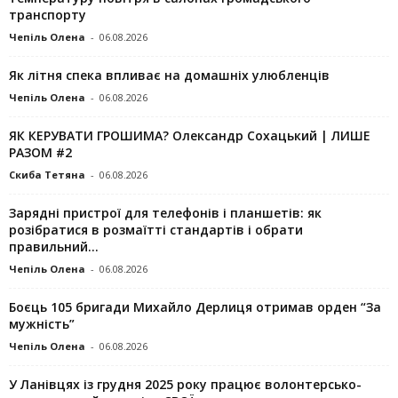
транспорту
Чепіль Олена
-
06.08.2026
Як літня спека впливає на домашніх улюбленців
Чепіль Олена
-
06.08.2026
ЯК КЕРУВАТИ ГРОШИМА? Олександр Сохацький | ЛИШЕ
РАЗОМ #2
Скиба Тетяна
-
06.08.2026
Зарядні пристрої для телефонів і планшетів: як
розібратися в розмаїтті стандартів і обрати
правильний...
Чепіль Олена
-
06.08.2026
Боєць 105 бригади Михайло Дерлиця отримав орден “За
мужність”
Чепіль Олена
-
06.08.2026
У Ланівцях із грудня 2025 року працює волонтерсько-