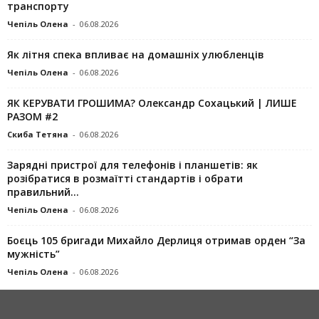
транспорту
Чепіль Олена
-
06.08.2026
Як літня спека впливає на домашніх улюбленців
Чепіль Олена
-
06.08.2026
ЯК КЕРУВАТИ ГРОШИМА? Олександр Сохацький | ЛИШЕ
РАЗОМ #2
Скиба Тетяна
-
06.08.2026
Зарядні пристрої для телефонів і планшетів: як
розібратися в розмаїтті стандартів і обрати
правильний...
Чепіль Олена
-
06.08.2026
Боєць 105 бригади Михайло Дерлиця отримав орден “За
мужність”
Чепіль Олена
-
06.08.2026