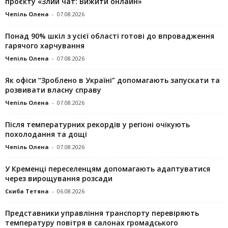
проєкту «Злий чат: Вижити онлайн»
Чепіль Олена
-
07.08.2026
Понад 90% шкіл з усієї області готові до впровадження
гарячого харчування
Чепіль Олена
-
07.08.2026
Як офіси “Зроблено в Україні” допомагають запускaти та
розвивати власну справу
Чепіль Олена
-
07.08.2026
Після температурних рекордів у регіоні очікують
похолодання та дощі
Чепіль Олена
-
07.08.2026
У Кременці переселенцям допомагають адаптуватися
через вирощування розсади
Скиба Тетяна
-
06.08.2026
Представники управління транспорту перевіряють
температуру повітря в салонах громадського