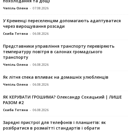
похолодання та дощі
Чепіль Олена
-
07.08.2026
У Кременці переселенцям допомагають адаптуватися
через вирощування розсади
Скиба Тетяна
-
06.08.2026
Представники управління транспорту перевіряють
температуру повітря в салонах громадського
транспорту
Чепіль Олена
-
06.08.2026
Як літня спека впливає на домашніх улюбленців
Чепіль Олена
-
06.08.2026
ЯК КЕРУВАТИ ГРОШИМА? Олександр Сохацький | ЛИШЕ
РАЗОМ #2
Скиба Тетяна
-
06.08.2026
Зарядні пристрої для телефонів і планшетів: як
розібратися в розмаїтті стандартів і обрати