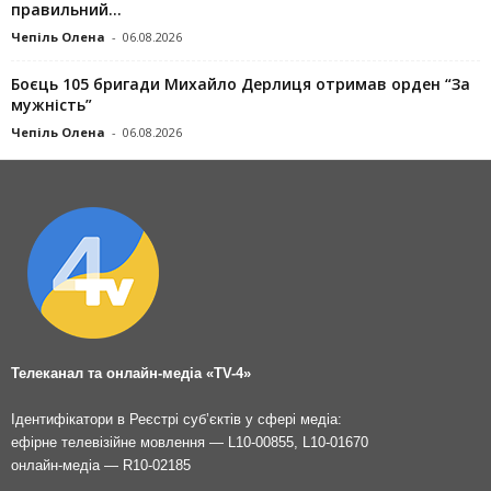
правильний...
Чепіль Олена
-
06.08.2026
Боєць 105 бригади Михайло Дерлиця отримав орден “За
мужність”
Чепіль Олена
-
06.08.2026
Телеканал та онлайн-медіа «TV-4»
Ідентифікатори в Реєстрі суб’єктів у сфері медіа:
ефірне телевізійне мовлення — L10-00855, L10-01670
онлайн-медіа — R10-02185