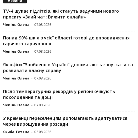
Новини
TV-4 шукає підлітків, які стануть ведучими нового
проєкту «Злий чат: Вижити онлайн»
Чепіль Олена
-
07.08.2026
Понад 90% шкіл з усієї області готові до впровадження
гарячого харчування
Чепіль Олена
-
07.08.2026
Як офіси “Зроблено в Україні” допомагають запускaти та
розвивати власну справу
Чепіль Олена
-
07.08.2026
Після температурних рекордів у регіоні очікують
похолодання та дощі
Чепіль Олена
-
07.08.2026
У Кременці переселенцям допомагають адаптуватися
через вирощування розсади
Скиба Тетяна
-
06.08.2026