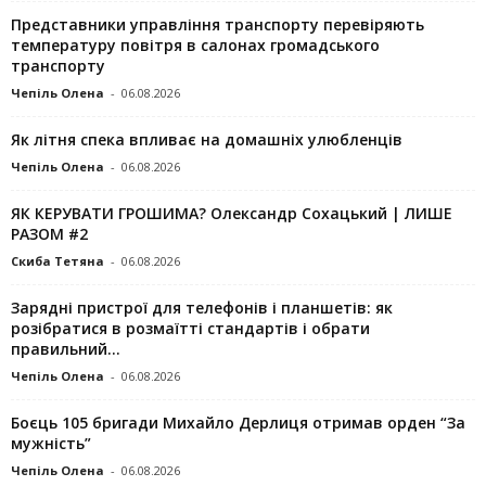
Представники управління транспорту перевіряють
температуру повітря в салонах громадського
транспорту
Чепіль Олена
-
06.08.2026
Як літня спека впливає на домашніх улюбленців
Чепіль Олена
-
06.08.2026
ЯК КЕРУВАТИ ГРОШИМА? Олександр Сохацький | ЛИШЕ
РАЗОМ #2
Скиба Тетяна
-
06.08.2026
Зарядні пристрої для телефонів і планшетів: як
розібратися в розмаїтті стандартів і обрати
правильний...
Чепіль Олена
-
06.08.2026
Боєць 105 бригади Михайло Дерлиця отримав орден “За
мужність”
Чепіль Олена
-
06.08.2026