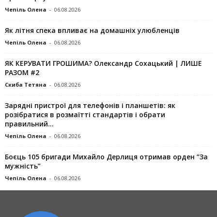
Чепіль Олена
-
06.08.2026
Як літня спека впливає на домашніх улюбленців
Чепіль Олена
-
06.08.2026
ЯК КЕРУВАТИ ГРОШИМА? Олександр Сохацький | ЛИШЕ
РАЗОМ #2
Скиба Тетяна
-
06.08.2026
Зарядні пристрої для телефонів і планшетів: як
розібратися в розмаїтті стандартів і обрати
правильний...
Чепіль Олена
-
06.08.2026
Боєць 105 бригади Михайло Дерлиця отримав орден “За
мужність”
Чепіль Олена
-
06.08.2026