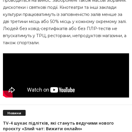
проводиться на винос. Заборонені також масові зібрання:
дискотеки і святкові події. Кінотеатри та інші заклади
культури працюватимуть із заповненістю залів менше за
дві третини місць або 50% місць у кожному окремому залі.
Людей без ковід-сертифікатів або без ПЛР-тестів не
впускатимуть у ТРЦ, ресторани, непродуктові магазини, а
також спортзали.
Новини
TV-4 шукає підлітків, які стануть ведучими нового
проєкту «Злий чат: Вижити онлайн»