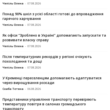
Чепіль Олена
-
07.08.2026
Понад 90% шкіл з усієї області готові до впровадження
гарячого харчування
Чепіль Олена
-
07.08.2026
Як офіси “Зроблено в Україні” допомагають запускaти та
розвивати власну справу
Чепіль Олена
-
07.08.2026
Після температурних рекордів у регіоні очікують
похолодання та дощі
Чепіль Олена
-
07.08.2026
У Кременці переселенцям допомагають адаптуватися
через вирощування розсади
Скиба Тетяна
-
06.08.2026
Представники управління транспорту перевіряють
температуру повітря в салонах громадського
транспорту