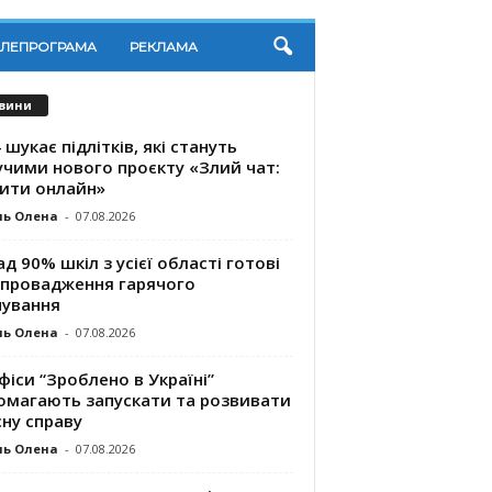
ЕЛЕПРОГРАМА
РЕКЛАМА
вини
 шукає підлітків, які стануть
учими нового проєкту «Злий чат:
ити онлайн»
ль Олена
-
07.08.2026
д 90% шкіл з усієї області готові
впровадження гарячого
чування
ль Олена
-
07.08.2026
фіси “Зроблено в Україні”
омагають запускaти та розвивати
ну справу
ль Олена
-
07.08.2026