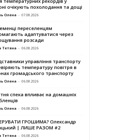
я температурних рекордів у
оні очікують похолодання та дощі
ль Олена
-
07.08.2026
ременці переселенцям
омагають адаптуватися через
ощування розсади
а Тетяна
-
06.08.2026
дставники управління транспорту
евіряють температуру повітря в
онах громадського транспорту
ль Олена
-
06.08.2026
ітня спека впливає на домашніх
бленців
ль Олена
-
06.08.2026
КЕРУВАТИ ГРОШИМА? Олександр
ацький | ЛИШЕ РАЗОМ #2
а Тетяна
-
06.08.2026