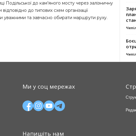
ці Подільської до кам’яного мосту через залізничну
Заря
и відповідно до типових схем організації
план
ти уважними та завчасно обирати маршрути руху.
стан
Чепі
Боє
отр
Чепі
Ми у соц мережах
Стр
Струк
Редак
Напишіть нам