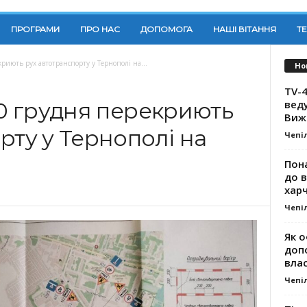
ПРОГРАМИ
ПРО НАС
ДОПОМОГА
НАШІ ВІТАННЯ
Т
риють рух автотранспорту у Тернополі на...
Но
TV-4
вед
30 грудня перекриють
Виж
рту у Тернополі на
Чепі
Пона
до 
хар
Чепі
Як о
доп
влас
Чепі