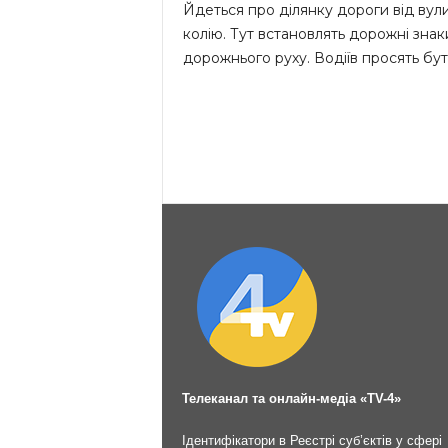
Йдеться про ділянку дороги від вули
колію. Тут встановлять дорожні знак
дорожнього руху. Водіїв просять бу
Телеканал та онлайн-медіа «TV-4»
Ідентифікатори в Реєстрі суб’єктів у сфері