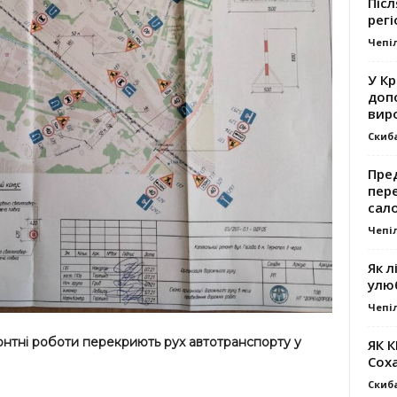
Післ
регі
Чепі
У К
доп
вир
Скиб
Пре
пер
сал
Чепі
Як л
улю
Чепі
онтні роботи перекриють рух автотранспорту у
ЯК 
Сох
Скиб