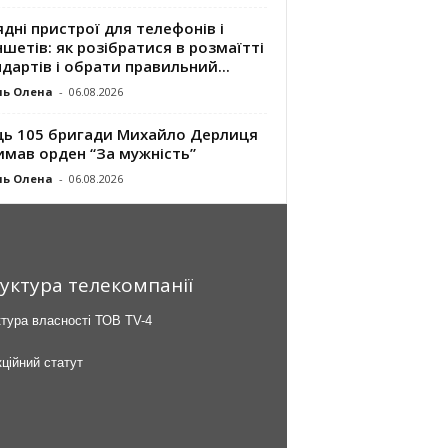
дні пристрої для телефонів і
шетів: як розібратися в розмаїтті
дартів і обрати правильний...
ль Олена
-
06.08.2026
ць 105 бригади Михайло Дерлиця
имав орден “За мужність”
ль Олена
-
06.08.2026
уктура телекомпанії
тура власності ТОВ TV-4
ційний статут