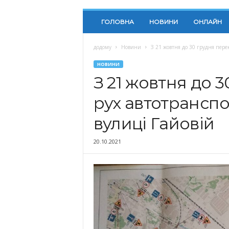
ГОЛОВНА
НОВИНИ
ОНЛАЙН
додому
Новини
З 21 жовтня до 30 грудня перек
НОВИНИ
З 21 жовтня до 
рух автотранспо
вулиці Гайовій
20.10.2021